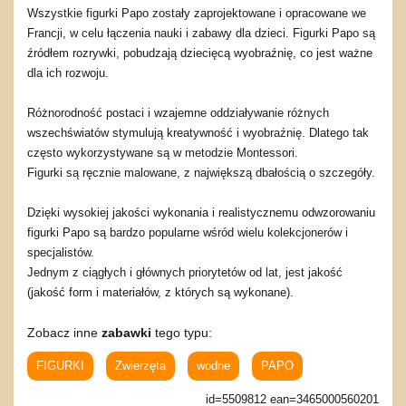
Wszystkie figurki Papo zostały zaprojektowane i opracowane we
Francji, w celu łączenia nauki i zabawy dla dzieci. Figurki Papo są
źródłem rozrywki, pobudzają dziecięcą wyobraźnię, co jest ważne
dla ich rozwoju.
Różnorodność postaci i wzajemne oddziaływanie różnych
wszechświatów stymulują kreatywność i wyobraźnię. Dlatego tak
często wykorzystywane są w metodzie Montessori.
Figurki są ręcznie malowane, z największą dbałością o szczegóły.
Dzięki wysokiej jakości wykonania i realistycznemu odwzorowaniu
figurki Papo są bardzo popularne wśród wielu kolekcjonerów i
specjalistów.
Jednym z ciągłych i głównych priorytetów od lat, jest jakość
(jakość form i materiałów, z których są wykonane).
Zobacz inne
zabawki
tego typu:
FIGURKI
Zwierzęta
wodne
PAPO
id=5509812 ean=3465000560201