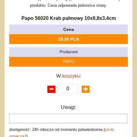
Bajkowe
Do rozkręcania
produktu. Cena odpowiada jednostce miary.
Promocje
Inne
Bąki
Pojazdy
Papo 56020 Krab palmowy 10x8,8x3,4cm
Inne
Start
Cena
Zakupy hurtowe
29.59 PLN
Koszty przesyłki
Regulamin
Producent
Kontakt
PAPO
Mapa produktów
W
koszyku
:
Uwagi:
dostępność: 24h robocze od momentu potwierdzenia (
co to
oznacza?
)