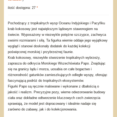
ilość dostępna: 27
*
Pochodzący z tropikalnych wysp Oceanu Indyjskiego i Pacyfiku
krab kokosowy jest największym lądowym stawonogiem na
świecie. Wyposażony w niezwykle potężne szczypce, zachwyca
swoimi rozmiarami i siłą. Ta figurka wiernie oddaje jego wyjątkowy
wygląd i stanowi doskonały dodatek do każdej kolekcji
poświęconej morskiej i przybrzeżnej faunie.
Krab kokosowy, niezwykłe stworzenie tropikalnych wybrzeży,
zaprasza do odkrycia Morskiego Wszechświata Papo. Znajdując
się na granicy lądu i morza, uosabia on całe bogactwo i
różnorodność gatunków zamieszkujących odległe wyspy, oferując
fascynującą podróż do tropikalnych ekosystemów.
Figurki Papo są ręcznie malowane i wykonane z dbałością o
jakość i realizm. Precyzyjne pozy, wierne odwzorowanie budowy
ciała oraz dokładne odtworzenie kluczowych cech zwierzęcia
sprawiają, że model jest dopracowany i idealnie nadaje się
zarówno do zabawy, jak i do kolekcjonowania.