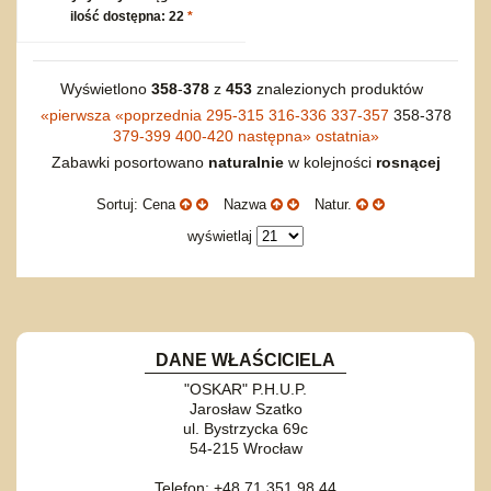
ilość dostępna: 22
*
Wyświetlono
358
-
378
z
453
znalezionych produktów
«
pierwsza
«
poprzednia
295-315
316-336
337-357
358-378
379-399
400-420
następna
»
ostatnia
»
Zabawki posortowano
naturalnie
w kolejności
rosnącej
Sortuj: Cena
Nazwa
Natur.
wyświetlaj
DANE WŁAŚCICIELA
"OSKAR" P.H.U.P.
Jarosław Szatko
ul. Bystrzycka 69c
54-215 Wrocław
Telefon: +48 71 351 98 44