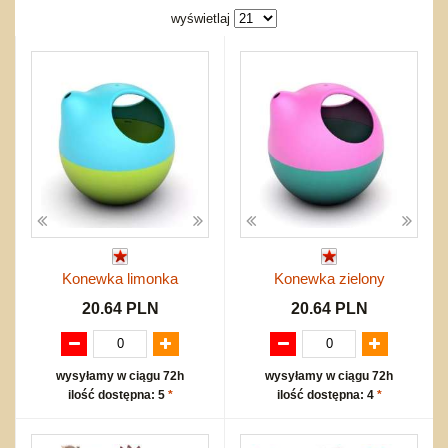
Nowości
Dźwiekowe
Maty do zabawy
Inne
wyświetlaj
Wyprzedaż
Bajkowe
Do rozkręcania
Promocje
Inne
Bąki
Pojazdy
Inne
Start
Zakupy hurtowe
Koszty przesyłki
Regulamin
Kontakt
Mapa produktów
Konewka limonka
Konewka zielony
20.64 PLN
20.64 PLN
wysyłamy w ciągu 72h
wysyłamy w ciągu 72h
ilość dostępna: 5
*
ilość dostępna: 4
*