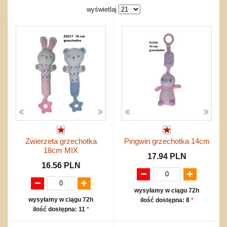
Nowości
Dźwiekowe
Maty do zabawy
Inne
wyświetlaj
Wyprzedaż
Bajkowe
Do rozkręcania
Promocje
Inne
Bąki
Pojazdy
Inne
Start
Zakupy hurtowe
Koszty przesyłki
Regulamin
Kontakt
Mapa produktów
Zwierzeta grzechotka
Pingwin grzechotka 14cm
18cm MIX
17.94 PLN
16.56 PLN
wysyłamy w ciągu 72h
wysyłamy w ciągu 72h
ilość dostępna: 8
*
ilość dostępna: 11
*