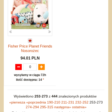
Fisher Price Planet Friends
Nosorożec
94.01 PLN
wysyłamy w ciągu 72h
ilość dostępna: 14
*
Wyświetlono
253
-
273
z
444
znalezionych produktów
«
pierwsza
«
poprzednia
190-210
211-231
232-252
253-273
274-294
295-315
następna
»
ostatnia
»