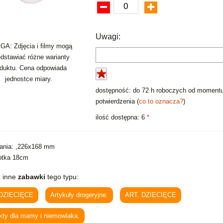
Uwagi:
A: Zdjęcia i filmy mogą
edstawiać różne warianty
oduktu. Cena odpowiada
jednostce miary.
dostępność: do 72 h roboczych od moment
potwierdzenia (
co to oznacza?
)
ilość dostępna: 6
*
ania: ,226x168 mm
otka 18cm
 inne
zabawki
tego typu:
 DZIECIĘCE
Artykuły drogeryjne.
ART. DZIECIĘCE
kty dla mamy i niemowlaka.