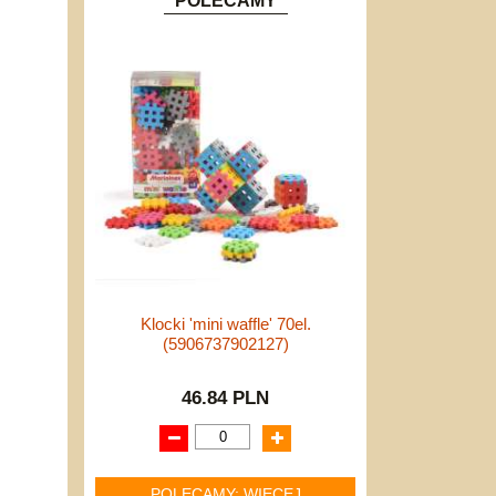
POLECAMY
Klocki 'mini waffle' 70el.
(5906737902127)
46.84 PLN
POLECAMY: WIĘCEJ