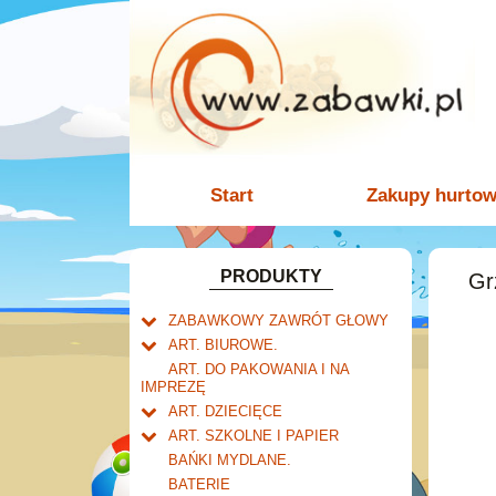
Start
Zakupy hurto
PRODUKTY
Gr
ZABAWKOWY ZAWRÓT GŁOWY
Welly.
ART. BIUROWE.
motory.
Mały naukowiec.
Kalendarze.
ART. DO PAKOWANIA I NA
samochody.
Biurkowe
IMPREZĘ
Zabawki dla chłopców.
Dziurkacze i zszywacze.
cybertransformacja
Książkowe
ART. DZIECIĘCE
Akcesoria dla lalek.
Klipy i spinacze.
Artykuły drogeryjne.
Wieloletnie
ART. SZKOLNE I PAPIER
Korektory.
Produkty dla mamy i
Tornistry, plecaki i walizki.
Ścienne
BAŃKI MYDLANE.
Skoroszyty, teczki i segregatory.
niemowlaka.
Drobne artykuły szkolne.
Zdzieraki
BATERIE