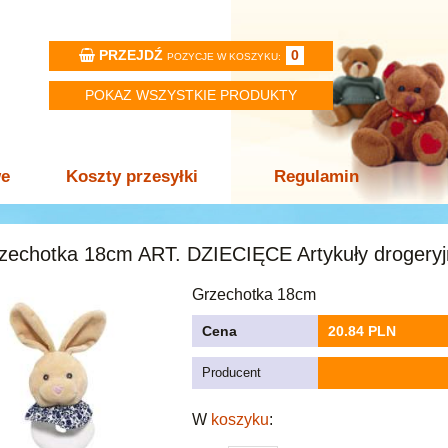
PRZEJDŹ
0
POZYCJE W KOSZYKU:
POKAZ WSZYSTKIE PRODUKTY
we
Koszty przesyłki
Regulamin
zechotka 18cm ART. DZIECIĘCE Artykuły drogeryj
Grzechotka 18cm
Cena
20.84 PLN
Producent
W
koszyku
: