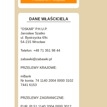
DANE WŁAŚCICIELA
"OSKAR" P.H.U.P.
Jarosław Szatko
ul. Bystrzycka 69c
54-215 Wrocław
Telefon: +48 71 351 98 44
zabawki@zabawki.pl
PRZELEWY KRAJOWE:
mBank
Nr konta: 74 1140 2004 0000 3102
7441 6153
PRZELEWY ZAGRANICZNE:
EUR: PL51 1140 2004 0000 3012