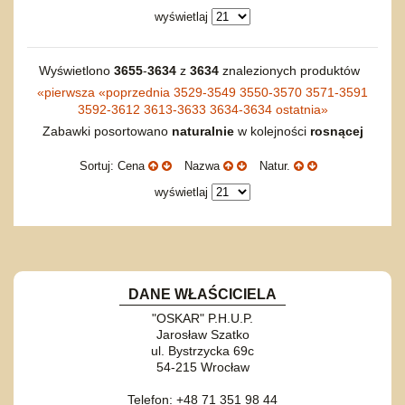
Bajkowe
Do rozkręcania
wyświetlaj
Promocje
Inne
Bąki
Pojazdy
Inne
Wyświetlono
3655
-
3634
z
3634
znalezionych produktów
Start
«
pierwsza
«
poprzednia
3529-3549
3550-3570
3571-3591
Zakupy hurtowe
3592-3612
3613-3633
3634-3634
ostatnia
»
Koszty przesyłki
Zabawki posortowano
naturalnie
w kolejności
rosnącej
Regulamin
Sortuj: Cena
Nazwa
Natur.
Kontakt
Mapa produktów
wyświetlaj
DANE WŁAŚCICIELA
"OSKAR" P.H.U.P.
Jarosław Szatko
ul. Bystrzycka 69c
54-215 Wrocław
Telefon: +48 71 351 98 44