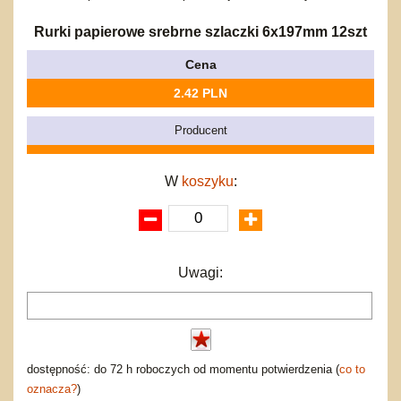
Bajkowe
Do rozkręcania
Promocje
Inne
Bąki
Rurki papierowe srebrne szlaczki 6x197mm 12szt
Pojazdy
Cena
Inne
Start
2.42 PLN
Zakupy hurtowe
Koszty przesyłki
Producent
Regulamin
Kontakt
W
koszyku
:
Mapa produktów
Uwagi:
dostępność: do 72 h roboczych od momentu potwierdzenia (
co to
oznacza?
)