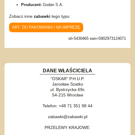
Producent:
Godan S.A.
Zobacz inne
zabawki
tego typu:
ART. DO PAKOWANIA I NA IMPREZĘ
id=5430465 ean=5902973124071
DANE WŁAŚCICIELA
"OSKAR" P.H.U.P.
Jarosław Szatko
ul. Bystrzycka 69c
54-215 Wrocław
Telefon: +48 71 351 98 44
zabawki@zabawki.pl
PRZELEWY KRAJOWE: