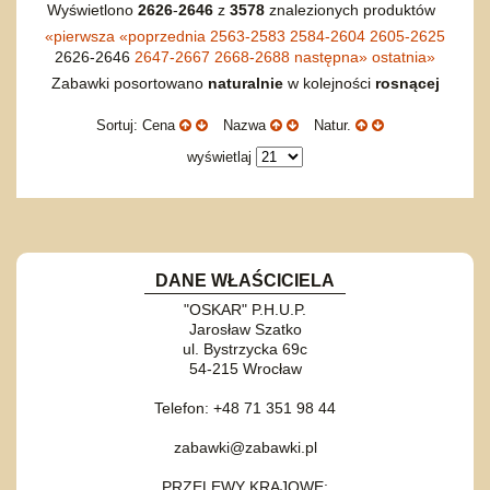
Wyświetlono
2626
-
2646
z
3578
znalezionych produktów
«
pierwsza
«
poprzednia
2563-2583
2584-2604
2605-2625
2626-2646
2647-2667
2668-2688
następna
»
ostatnia
»
Zabawki posortowano
naturalnie
w kolejności
rosnącej
Sortuj: Cena
Nazwa
Natur.
wyświetlaj
DANE WŁAŚCICIELA
"OSKAR" P.H.U.P.
Jarosław Szatko
ul. Bystrzycka 69c
54-215 Wrocław
Telefon: +48 71 351 98 44
zabawki@zabawki.pl
PRZELEWY KRAJOWE: