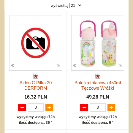
Bajkowe
Do rozkręcania
wyświetlaj
Promocje
Inne
Bąki
Pojazdy
Inne
Start
Zakupy hurtowe
Koszty przesyłki
Regulamin
Kontakt
Mapa produktów
Bidon C Piłka 20
Butelka tritanowa 450ml
DERFORM
Tęczowe Wróżki
16.32 PLN
49.28 PLN
wysyłamy w ciągu 72h
wysyłamy w ciągu 72h
ilość dostępna: 36
*
ilość dostępna: 6
*