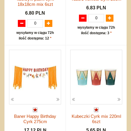
18x18cm mix 6szt
6.83 PLN
6.80 PLN
wysyłamy w ciągu 72h
wysyłamy w ciągu 72h
ilość dostępna: 3
*
ilość dostępna: 12
*
Baner Happy Birthday
Kubeczki Cyrk mix 220ml
Cyrk 275cm
6szt
17.12 PLN
5.65 PLN