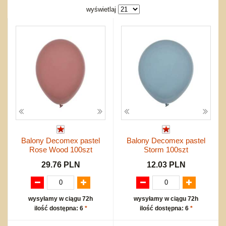
Bajkowe
Do rozkręcania
wyświetlaj
Promocje
Inne
Bąki
Pojazdy
Inne
Start
Zakupy hurtowe
Koszty przesyłki
Regulamin
Kontakt
Mapa produktów
Balony Decomex pastel
Balony Decomex pastel
Rose Wood 100szt
Storm 100szt
29.76 PLN
12.03 PLN
wysyłamy w ciągu 72h
wysyłamy w ciągu 72h
ilość dostępna: 6
*
ilość dostępna: 6
*