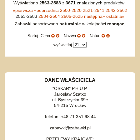
Wyświetlono
2563
-
2583
z
3671
znalezionych produktów
«
pierwsza
«
poprzednia
2500-2520
2521-2541
2542-2562
2563-2583
2584-2604
2605-2625
następna
»
ostatnia
»
Zabawki posortowano
naturalnie
w kolejności
rosnącej
Sortuj: Cena
Nazwa
Natur.
wyświetlaj
DANE WŁAŚCICIELA
"OSKAR" P.H.U.P.
Jarosław Szatko
ul. Bystrzycka 69c
54-215 Wrocław
Telefon: +48 71 351 98 44
zabawki@zabawki.pl
PRZELEWY KRAJOWE: