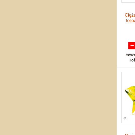
Cięż
foli
wysy
ilo