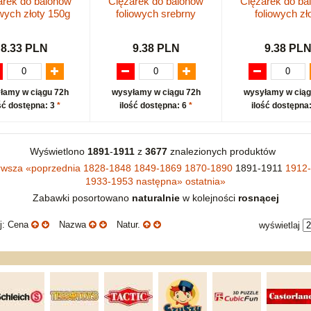
arek do balonów
Ciężarek do balonów
Ciężarek do ba
owych złoty 150g
foliowych srebrny
foliowych zł
8.33 PLN
9.38 PLN
9.38 PL
łamy w ciągu 72h
wysyłamy w ciągu 72h
wysyłamy w ciąg
ść dostępna: 3
*
ilość dostępna: 6
*
ilość dostępna
Wyświetlono
1891
-
1911
z
3677
znalezionych produktów
rwsza
«
poprzednia
1828-1848
1849-1869
1870-1890
1891-1911
1912
1933-1953
następna
»
ostatnia
»
Zabawki posortowano
naturalnie
w kolejności
rosnącej
uj: Cena
Nazwa
Natur.
wyświetlaj