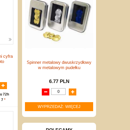
i cyfra
oto
Spinner metalowy dwuskrzydłowy
w metalowym pudełku
N
6.77 PLN
u 72h
: 7
*
WYPRZEDAŻ: WIĘCEJ