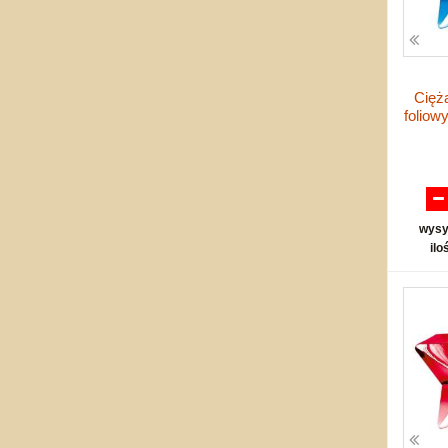
Cięż
foliow
wysy
ilo