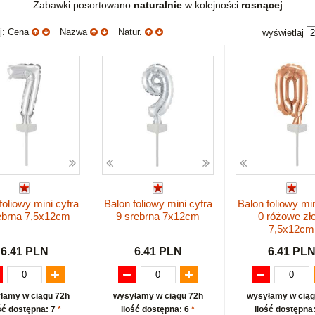
Zabawki posortowano
naturalnie
w kolejności
rosnącej
uj: Cena
Nazwa
Natur.
wyświetlaj
foliowy mini cyfra
Balon foliowy mini cyfra
Balon foliowy min
ebrna 7,5x12cm
9 srebrna 7x12cm
0 różowe zł
7,5x12cm
6.41 PLN
6.41 PLN
6.41 PL
łamy w ciągu 72h
wysyłamy w ciągu 72h
wysyłamy w ciąg
ść dostępna: 7
*
ilość dostępna: 6
*
ilość dostępna