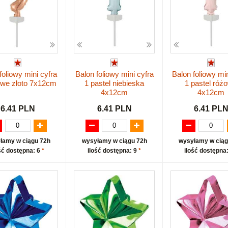
foliowy mini cyfra
Balon foliowy mini cyfra
Balon foliowy min
owe złoto 7x12cm
1 pastel niebieska
1 pastel róż
4x12cm
4x12cm
6.41 PLN
6.41 PLN
6.41 PL
łamy w ciągu 72h
wysyłamy w ciągu 72h
wysyłamy w ciąg
ść dostępna: 6
*
ilość dostępna: 9
*
ilość dostępna