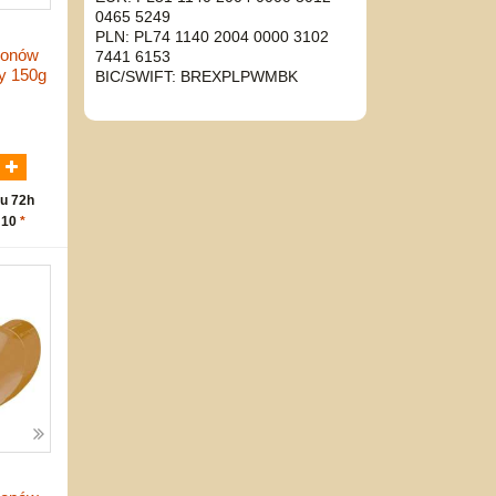
0465 5249
PLN: PL74 1140 2004 0000 3102
lonów
7441 6153
ny 150g
BIC/SWIFT: BREXPLPWMBK
N
u 72h
 10
*