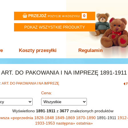
PRZEJDŹ
0
POZYCJE W KOSZYKU:
POKAZ WSZYSTKIE PRODUKTY
we
Koszty przesyłki
Regulamin
ART. DO PAKOWANIA I NA IMPREZĘ 1891-1911
w:
ART. DO PAKOWANIA I NA IMPREZĘ
Cena:
Wyświetlono
1891
-
1911
z
3677
znalezionych produktów
rwsza
«
poprzednia
1828-1848
1849-1869
1870-1890
1891-1911
1912
1933-1953
następna
»
ostatnia
»