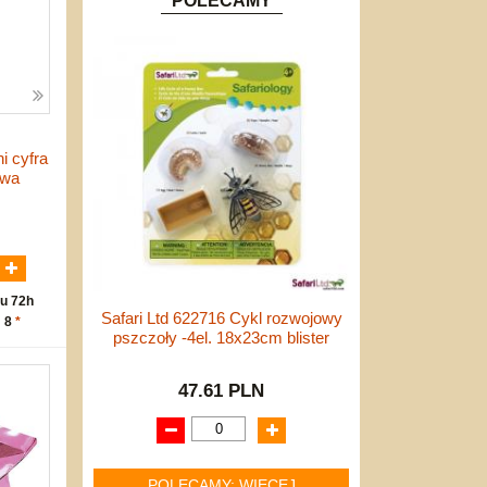
POLECAMY
i cyfra
owa
N
u 72h
Safari Ltd 622716 Cykl rozwojowy
: 8
*
pszczoły -4el. 18x23cm blister
47.61 PLN
POLECAMY: WIĘCEJ