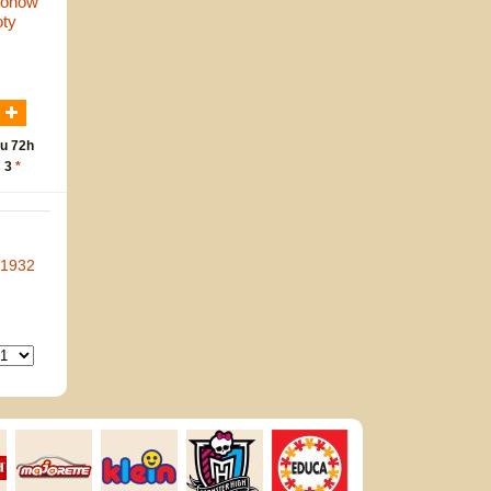
lonów
oty
N
u 72h
: 3
*
-1932