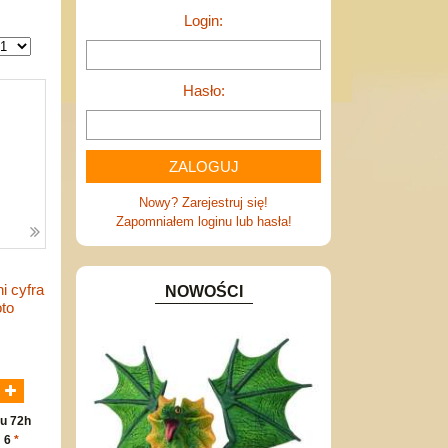
Login:
Hasło:
Nowy? Zarejestruj się!
Zapomniałem loginu lub hasła!
i cyfra
NOWOŚCI
oto
N
u 72h
: 6
*