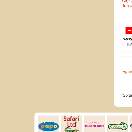
Cięż
foli
wysy
ilo
«
pie
Sort