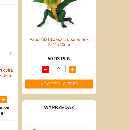
Papo 39213 Jaszczurka -smok
9x11x10cm
50.93 PLN
i cyfra
7x12cm
NOWOŚCI: WIĘCEJ
N
WYPRZEDAŻ
u 72h
: 5
*