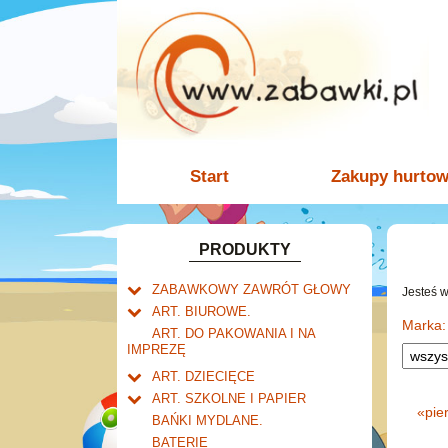
Start
Zakupy hurto
PRODUKTY
ZABAWKOWY ZAWRÓT GŁOWY
Jesteś 
Welly.
ART. BIUROWE.
motory.
Marka:
Mały naukowiec.
Kalendarze.
ART. DO PAKOWANIA I NA
samochody.
Biurkowe
IMPREZĘ
Zabawki dla chłopców.
Dziurkacze i zszywacze.
cybertransformacja
Książkowe
Akcesoria dla lalek.
Klipy i spinacze.
ART. DZIECIĘCE
Wieloletnie
Artykuły drogeryjne.
Korektory.
ART. SZKOLNE I PAPIER
Ścienne
«
pie
Produkty dla mamy i
Tornistry, plecaki i walizki.
Skoroszyty, teczki i segregatory.
BAŃKI MYDLANE.
niemowlaka.
Zdzieraki
Drobne artykuły szkolne.
BATERIE