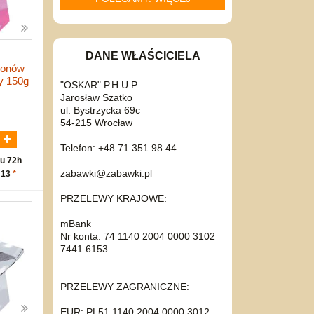
DANE WŁAŚCICIELA
lonów
y 150g
"OSKAR" P.H.U.P.
Jarosław Szatko
ul. Bystrzycka 69c
N
54-215 Wrocław
Telefon: +48 71 351 98 44
u 72h
zabawki@zabawki.pl
 13
*
PRZELEWY KRAJOWE:
mBank
Nr konta: 74 1140 2004 0000 3102
7441 6153
PRZELEWY ZAGRANICZNE:
EUR: PL51 1140 2004 0000 3012