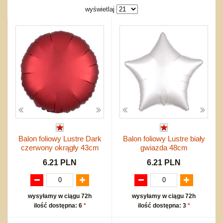
Bajkowe
Do rozkręcania
wyświetlaj
Promocje
Inne
Bąki
Pojazdy
Inne
Start
Zakupy hurtowe
Koszty przesyłki
Regulamin
Kontakt
Mapa produktów
Balon foliowy Lustre Dark
Balon foliowy Lustre biały
czerwony okrągły 43cm
gwiazda 48cm
6.21 PLN
6.21 PLN
wysyłamy w ciągu 72h
wysyłamy w ciągu 72h
ilość dostępna: 6
*
ilość dostępna: 3
*