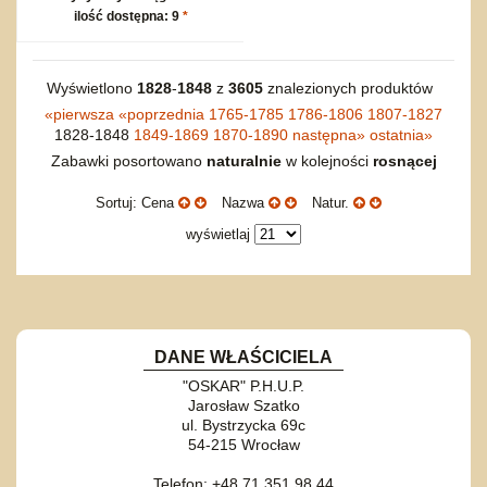
ilość dostępna: 9
*
Wyświetlono
1828
-
1848
z
3605
znalezionych produktów
«
pierwsza
«
poprzednia
1765-1785
1786-1806
1807-1827
1828-1848
1849-1869
1870-1890
następna
»
ostatnia
»
Zabawki posortowano
naturalnie
w kolejności
rosnącej
Sortuj: Cena
Nazwa
Natur.
wyświetlaj
DANE WŁAŚCICIELA
"OSKAR" P.H.U.P.
Jarosław Szatko
ul. Bystrzycka 69c
54-215 Wrocław
Telefon: +48 71 351 98 44