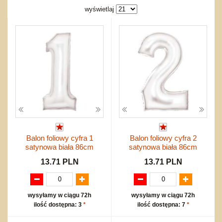
Bajkowe
Do rozkręcania
wyświetlaj
Promocje
Inne
Bąki
Pojazdy
Inne
Start
Zakupy hurtowe
Koszty przesyłki
Regulamin
Kontakt
Mapa produktów
Balon foliowy cyfra 1
Balon foliowy cyfra 2
satynowa biała 86cm
satynowa biała 86cm
13.71 PLN
13.71 PLN
wysyłamy w ciągu 72h
wysyłamy w ciągu 72h
ilość dostępna: 3
*
ilość dostępna: 7
*