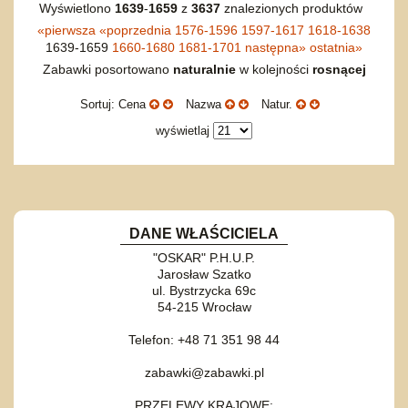
Wyświetlono
1639
-
1659
z
3637
znalezionych produktów
«
pierwsza
«
poprzednia
1576-1596
1597-1617
1618-1638
1639-1659
1660-1680
1681-1701
następna
»
ostatnia
»
Zabawki posortowano
naturalnie
w kolejności
rosnącej
Sortuj: Cena
Nazwa
Natur.
wyświetlaj
DANE WŁAŚCICIELA
"OSKAR" P.H.U.P.
Jarosław Szatko
ul. Bystrzycka 69c
54-215 Wrocław
Telefon: +48 71 351 98 44
zabawki@zabawki.pl
PRZELEWY KRAJOWE: