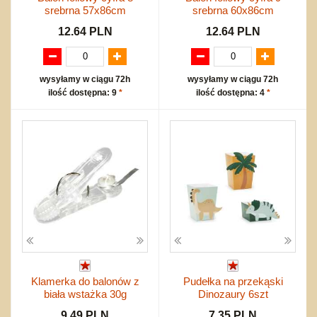
srebrna 57x86cm
srebrna 60x86cm
12.64 PLN
12.64 PLN
wysyłamy w ciągu 72h
wysyłamy w ciągu 72h
ilość dostępna: 9
*
ilość dostępna: 4
*
Klamerka do balonów z
Pudełka na przekąski
biała wstażka 30g
Dinozaury 6szt
9.49 PLN
7.35 PLN