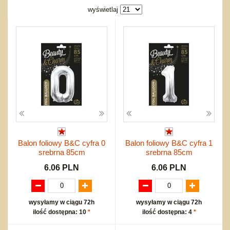
Bajkowe
Do rozkręcania
wyświetlaj
Promocje
Inne
Bąki
Pojazdy
Inne
Start
Zakupy hurtowe
Koszty przesyłki
Regulamin
Kontakt
Mapa produktów
Balon foliowy B&C cyfra 0
Balon foliowy B&C cyfra 1
srebrna 85cm
srebrna 85cm
6.06 PLN
6.06 PLN
wysyłamy w ciągu 72h
wysyłamy w ciągu 72h
ilość dostępna: 10
*
ilość dostępna: 4
*