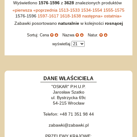
Wyświetlono
1576
-
1596
z
3628
znalezionych produktów
«
pierwsza
«
poprzednia
1513-1533
1534-1554
1555-1575
1576-1596
1597-1617
1618-1638
następna
»
ostatnia
»
Zabawki posortowano
naturalnie
w kolejności
rosnącej
Sortuj: Cena
Nazwa
Natur.
wyświetlaj
DANE WŁAŚCICIELA
"OSKAR" P.H.U.P.
Jarosław Szatko
ul. Bystrzycka 69c
54-215 Wrocław
Telefon: +48 71 351 98 44
zabawki@zabawki.pl
PRZELEWY KRAJOWE: