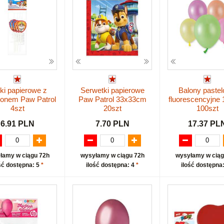
ki papierowe z
Serwetki papierowe
Balony paste
ionem Paw Patrol
Paw Patrol 33x33cm
fluorescencyjne
4szt
20szt
100szt
6.91 PLN
7.70 PLN
17.37 PL
łamy w ciągu 72h
wysyłamy w ciągu 72h
wysyłamy w ciąg
ść dostępna: 5
*
ilość dostępna: 4
*
ilość dostępna