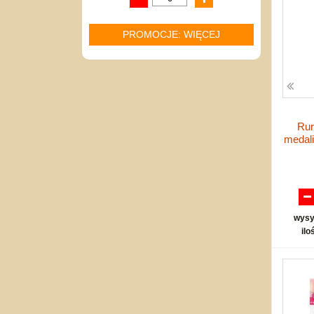
PROMOCJE: WIĘCEJ
Rur
medal
wysy
ilo