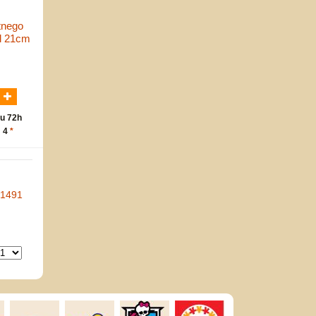
tnego
ol 21cm
N
u 72h
: 4
*
-1491