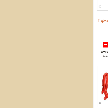
Trąbka
wysy
ilo