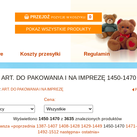
PRZEJDŹ
0
POZYCJE W KOSZYKU:
POKAZ WSZYSTKIE PRODUKTY
we
Koszty przesyłki
Regulamin
ART. DO PAKOWANIA I NA IMPREZĘ 1450-1470
w:
ART. DO PAKOWANIA I NA IMPREZĘ
Cena:
Wyświetlono
1450
-
1470
z
3635
znalezionych produktów
rwsza
«
poprzednia
1387-1407
1408-1428
1429-1449
1450-1470
1471
1492-1512
następna
»
ostatnia
»