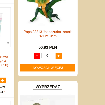
Papo 39213 Jaszczurka -smok
9x11x10cm
50.93 PLN
erowe
ye &
95058)
NOWOŚCI: WIĘCEJ
N
WYPRZEDAŻ
u 72h
 11
*