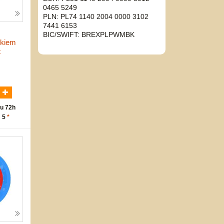
0465 5249
PLN: PL74 1140 2004 0000 3102
7441 6153
BIC/SWIFT: BREXPLPWMBK
ukiem
t
N
u 72h
: 5
*