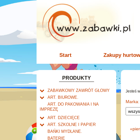
Start
Zakupy hurto
PRODUKTY
ZABAWKOWY ZAWRÓT GŁOWY
Jesteś 
Welly.
ART. BIUROWE.
motory.
Marka:
Mały naukowiec.
Kalendarze.
ART. DO PAKOWANIA I NA
samochody.
Biurkowe
IMPREZĘ
Zabawki dla chłopców.
Dziurkacze i zszywacze.
cybertransformacja
Książkowe
Akcesoria dla lalek.
Klipy i spinacze.
ART. DZIECIĘCE
Wieloletnie
Artykuły drogeryjne.
Korektory.
ART. SZKOLNE I PAPIER
Ścienne
«
pie
Produkty dla mamy i
Tornistry, plecaki i walizki.
Skoroszyty, teczki i segregatory.
BAŃKI MYDLANE.
niemowlaka.
Zdzieraki
Drobne artykuły szkolne.
BATERIE