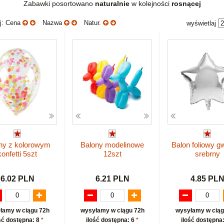
Zabawki posortowano
naturalnie
w kolejności
rosnącej
uj: Cena
Nazwa
Natur.
wyświetlaj
ny z kolorowym
Balony modelinowe
Balon foliowy g
konfetti 5szt
12szt
srebrny
6.02 PLN
6.21 PLN
4.85 PL
łamy w ciągu 72h
wysyłamy w ciągu 72h
wysyłamy w ciąg
ść dostępna: 8
*
ilość dostępna: 6
*
ilość dostępna