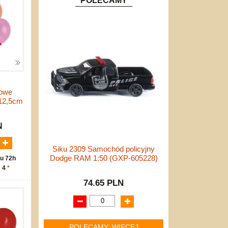
POLECAMY
lowe
 12,5cm
N
Siku 2309 Samochód policyjny
Dodge RAM 1:50 (GXP-605228)
u 72h
: 4
*
74.65 PLN
POLECAMY: WIĘCEJ