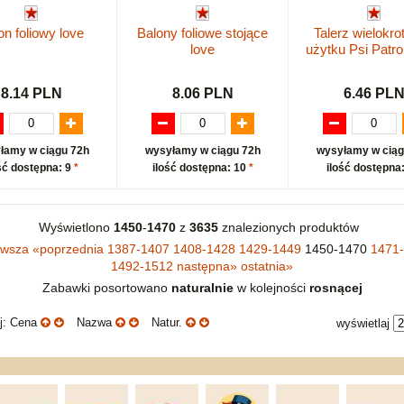
on foliowy love
Balony foliowe stojące
Talerz wielokro
love
użytku Psi Patr
8.14 PLN
8.06 PLN
6.46 PL
łamy w ciągu 72h
wysyłamy w ciągu 72h
wysyłamy w ciąg
ść dostępna: 9
*
ilość dostępna: 10
*
ilość dostępna
Wyświetlono
1450
-
1470
z
3635
znalezionych produktów
rwsza
«
poprzednia
1387-1407
1408-1428
1429-1449
1450-1470
1471
1492-1512
następna
»
ostatnia
»
Zabawki posortowano
naturalnie
w kolejności
rosnącej
uj: Cena
Nazwa
Natur.
wyświetlaj