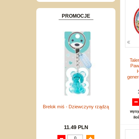
Inne
PROMOCJE
Tale
Paw
H
gener
Brelok miś - Dziewczyny rządzą
wysy
ilo
11.49 PLN