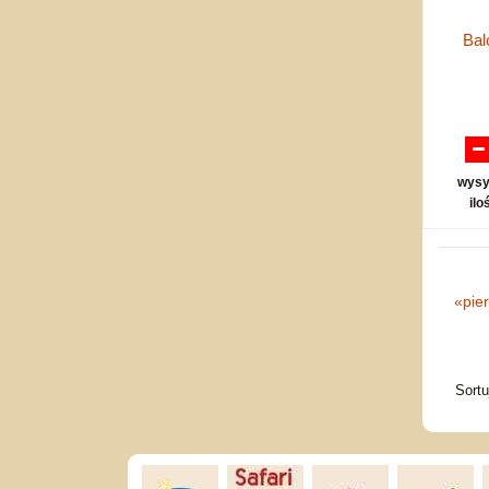
Bal
wysy
ilo
«
pie
Sort