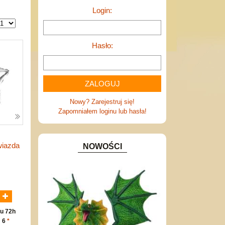
Login:
Hasło:
Nowy? Zarejestruj się!
Zapomniałem loginu lub hasła!
wiazda
NOWOŚCI
N
u 72h
: 6
*