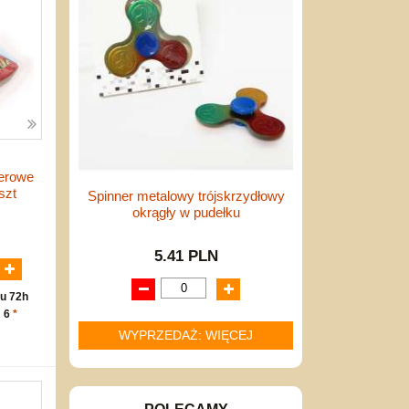
erowe
szt
Spinner metalowy trójskrzydłowy
okrągły w pudełku
N
5.41 PLN
u 72h
: 6
*
WYPRZEDAŻ: WIĘCEJ