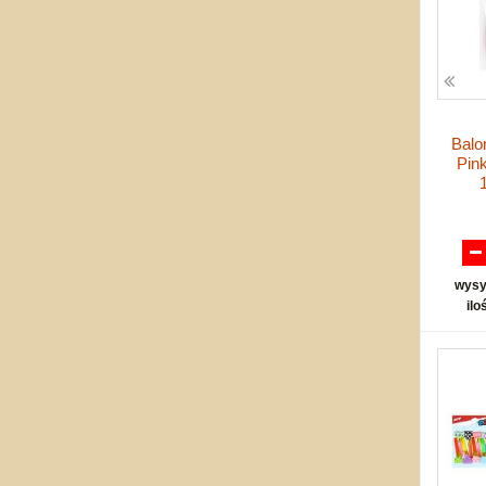
Balo
Pin
wysy
ilo