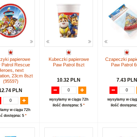
rzyki papierowe
Kubeczki papierowe
Czapeczki papi
 Patrol Rescue
Paw Patrol 8szt
Paw Patrol 6
eroes, next
ation, 23cm 8szt
10.32 PLN
7.43 PL
(95597)
12.74 PLN
wysyłamy w ciągu 72h
wysyłamy w ciąg
ilość dostępna: 5
*
ilość dostępna
łamy w ciągu 72h
ść dostępna: 5
*