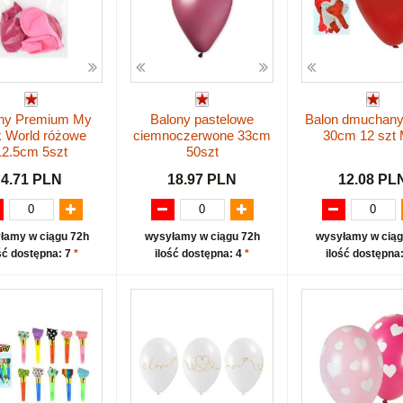
ny Premium My
Balony pastelowe
Balon dmuchany
k World różowe
ciemnoczerwone 33cm
30cm 12 szt
12.5cm 5szt
50szt
4.71 PLN
18.97 PLN
12.08 PL
łamy w ciągu 72h
wysyłamy w ciągu 72h
wysyłamy w ciąg
ść dostępna: 7
*
ilość dostępna: 4
*
ilość dostępna