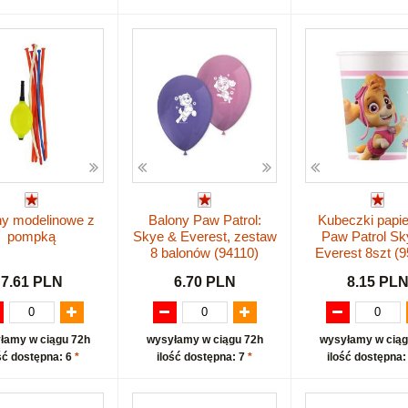
ny modelinowe z
Balony Paw Patrol:
Kubeczki papi
pompką
Skye & Everest, zestaw
Paw Patrol Sk
8 balonów (94110)
Everest 8szt (
7.61 PLN
6.70 PLN
8.15 PL
łamy w ciągu 72h
wysyłamy w ciągu 72h
wysyłamy w ciąg
ść dostępna: 6
*
ilość dostępna: 7
*
ilość dostępna: