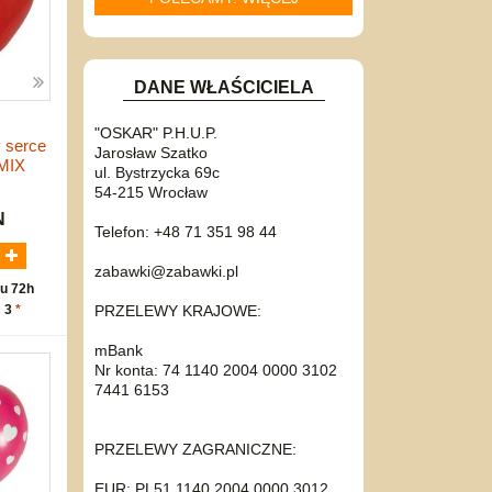
DANE WŁAŚCICIELA
"OSKAR" P.H.U.P.
 serce
Jarosław Szatko
 MIX
ul. Bystrzycka 69c
54-215 Wrocław
N
Telefon: +48 71 351 98 44
zabawki@zabawki.pl
u 72h
PRZELEWY KRAJOWE:
: 3
*
mBank
Nr konta: 74 1140 2004 0000 3102
7441 6153
PRZELEWY ZAGRANICZNE:
EUR: PL51 1140 2004 0000 3012