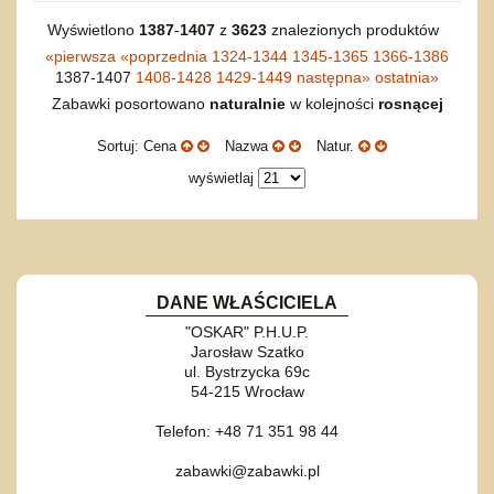
Wyświetlono
1387
-
1407
z
3623
znalezionych produktów
«
pierwsza
«
poprzednia
1324-1344
1345-1365
1366-1386
1387-1407
1408-1428
1429-1449
następna
»
ostatnia
»
Zabawki posortowano
naturalnie
w kolejności
rosnącej
Sortuj: Cena
Nazwa
Natur.
wyświetlaj
DANE WŁAŚCICIELA
"OSKAR" P.H.U.P.
Jarosław Szatko
ul. Bystrzycka 69c
54-215 Wrocław
Telefon: +48 71 351 98 44
zabawki@zabawki.pl