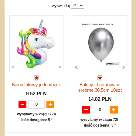
Bajkowe
Do rozkręcania
wyświetlaj
Promocje
Inne
Bąki
Pojazdy
Inne
Start
Zakupy hurtowe
Koszty przesyłki
Regulamin
Kontakt
Mapa produktów
Balon foliowy jednorożec
Balony chromowane
srebrne 30,5cm 10szt
9.52 PLN
14.82 PLN
wysyłamy w ciągu 72h
wysyłamy w ciągu 72h
ilość dostępna: 5
*
ilość dostępna: 5
*