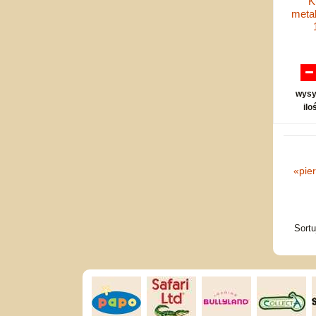
K
meta
wysy
ilo
«
pie
Sort