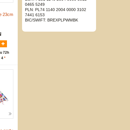
0465 5249
PLN: PL74 1140 2004 0000 3102
we 23cm
7441 6153
BIC/SWIFT: BREXPLPWMBK
N
u 72h
: 4
*