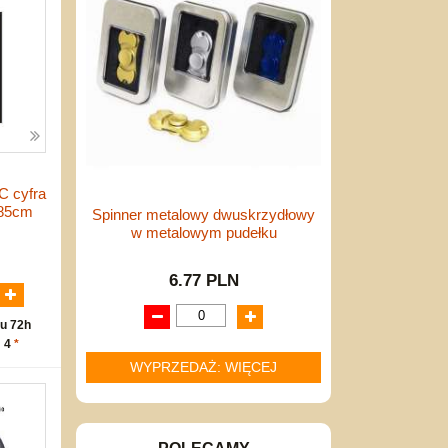
C cyfra
 85cm
Spinner metalowy dwuskrzydłowy
w metalowym pudełku
N
6.77 PLN
u 72h
: 4
*
WYPRZEDAŻ: WIĘCEJ