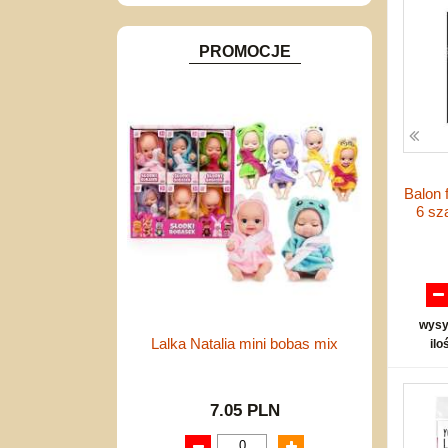
Inne
PROMOCJE
Balon 
6 sz
wysy
Lalka Natalia mini bobas mix
ilo
7.05 PLN