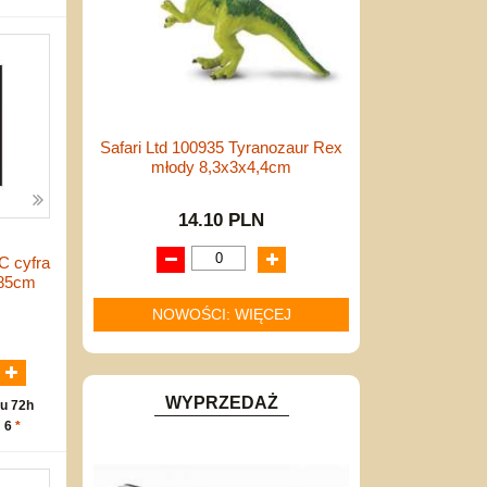
Safari Ltd 100935 Tyranozaur Rex
młody 8,3x3x4,4cm
14.10 PLN
C cyfra
 85cm
NOWOŚCI: WIĘCEJ
N
WYPRZEDAŻ
u 72h
: 6
*