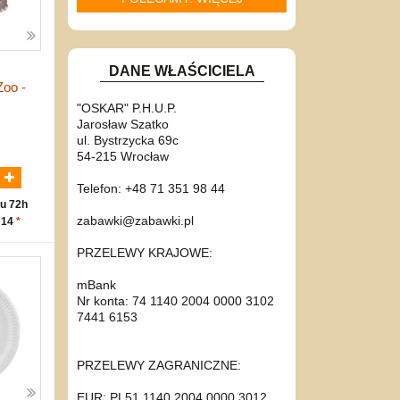
DANE WŁAŚCICIELA
Zoo -
m
"OSKAR" P.H.U.P.
Jarosław Szatko
ul. Bystrzycka 69c
N
54-215 Wrocław
Telefon: +48 71 351 98 44
u 72h
zabawki@zabawki.pl
 14
*
PRZELEWY KRAJOWE:
mBank
Nr konta: 74 1140 2004 0000 3102
7441 6153
PRZELEWY ZAGRANICZNE:
EUR: PL51 1140 2004 0000 3012