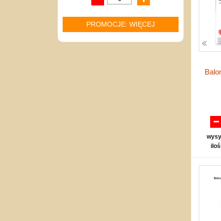
PROMOCJE: WIĘCEJ
Balon
wysy
ilo