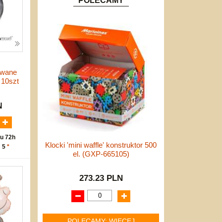
POLECAMY
owane
 10szt
N
u 72h
Klocki 'mini waffle' konstruktor 500
: 5
*
el. (GXP-665105)
273.23 PLN
POLECAMY: WIĘCEJ