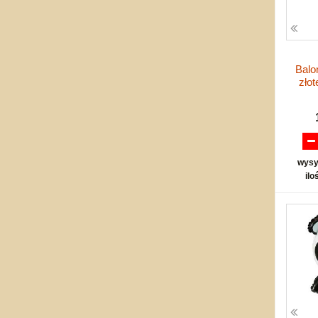
Balo
zło
wysy
ilo