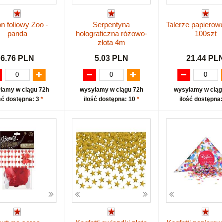
n foliowy Zoo -
Serpentyna
Talerze papiero
panda
holograficzna różowo-
100szt
złota 4m
6.76 PLN
5.03 PLN
21.44 PL
łamy w ciągu 72h
wysyłamy w ciągu 72h
wysyłamy w ciąg
ść dostępna: 3
*
ilość dostępna: 10
*
ilość dostępna