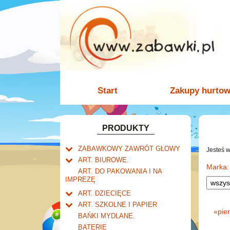
Start
Zakupy hurto
PRODUKTY
ZABAWKOWY ZAWRÓT GŁOWY
Jesteś 
Welly.
ART. BIUROWE.
motory.
Marka:
Mały naukowiec.
Kalendarze.
ART. DO PAKOWANIA I NA
samochody.
Biurkowe
IMPREZĘ
Zabawki dla chłopców.
Dziurkacze i zszywacze.
cybertransformacja
Książkowe
Akcesoria dla lalek.
Klipy i spinacze.
ART. DZIECIĘCE
Wieloletnie
Artykuły drogeryjne.
Korektory.
ART. SZKOLNE I PAPIER
Ścienne
«
pie
Produkty dla mamy i
Tornistry, plecaki i walizki.
Skoroszyty, teczki i segregatory.
BAŃKI MYDLANE.
niemowlaka.
Zdzieraki
Drobne artykuły szkolne.
BATERIE