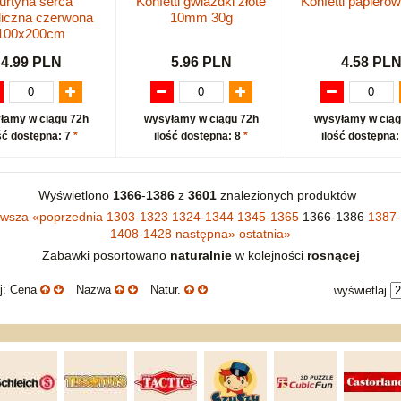
urtyna serca
Konfetti gwiazdki złote
Konfetti papierow
liczna czerwona
10mm 30g
100x200cm
4.99 PLN
5.96 PLN
4.58 PL
łamy w ciągu 72h
wysyłamy w ciągu 72h
wysyłamy w ciąg
ść dostępna: 7
*
ilość dostępna: 8
*
ilość dostępna:
Wyświetlono
1366
-
1386
z
3601
znalezionych produktów
rwsza
«
poprzednia
1303-1323
1324-1344
1345-1365
1366-1386
1387
1408-1428
następna
»
ostatnia
»
Zabawki posortowano
naturalnie
w kolejności
rosnącej
uj: Cena
Nazwa
Natur.
wyświetlaj