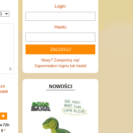
Login:
Hasło:
Nowy? Zarejestruj się!
Zapomniałem loginu lub hasła!
cze
NOWOŚCI
Kotek
N
u 72h
: 6
*