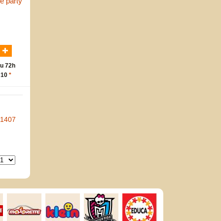
e party
N
u 72h
 10
*
-1407