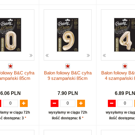
foliowy B&C cyfra
Balon foliowy B&C cyfra
Balon foliowy B&
ampański 85cm
9 szampański 85cm
4 szampański
6.06 PLN
7.90 PLN
6.89 PL
łamy w ciągu 72h
wysyłamy w ciągu 72h
wysyłamy w ciąg
ść dostępna: 3
*
ilość dostępna: 6
*
ilość dostępna