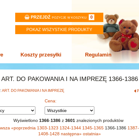
PRZEJDŹ
0
POZYCJE W KOSZYKU:
POKAZ WSZYSTKIE PRODUKTY
we
Koszty przesyłki
Regulamin
ART. DO PAKOWANIA I NA IMPREZĘ 1366-1386
w:
ART. DO PAKOWANIA I NA IMPREZĘ
Cena:
Wyświetlono
1366
-
1386
z
3601
znalezionych produktów
rwsza
«
poprzednia
1303-1323
1324-1344
1345-1365
1366-1386
1387
1408-1428
następna
»
ostatnia
»