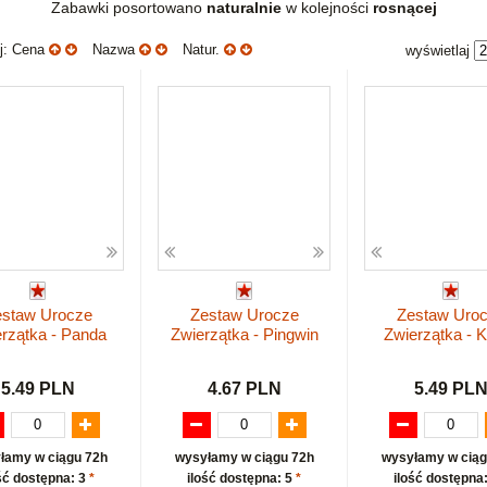
Zabawki posortowano
naturalnie
w kolejności
rosnącej
uj: Cena
Nazwa
Natur.
wyświetlaj
staw Urocze
Zestaw Urocze
Zestaw Uro
rzątka - Panda
Zwierzątka - Pingwin
Zwierzątka - 
5.49 PLN
4.67 PLN
5.49 PL
łamy w ciągu 72h
wysyłamy w ciągu 72h
wysyłamy w ciąg
ść dostępna: 3
*
ilość dostępna: 5
*
ilość dostępna