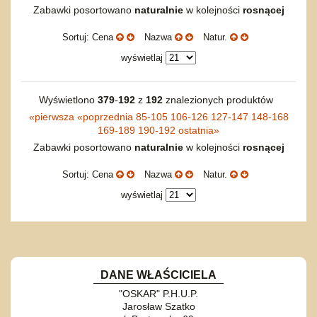
Torby, plecaki, portmonetki
inne
Inne
Do ciągnięcia lub do pchania
Edukacyjne i puzzle
Akcesoria sportowe
Zabawki posortowano
naturalnie
w kolejności
rosnącej
do siatkówki
Okolicznościowe i świąteczne
Karuzelki
Mebelki
do koszykówki
Nowości
Sortuj: Cena
Nazwa
Natur.
Dźwiekowe
Maty do zabawy
Inne
Wyprzedaż
Bajkowe
Do rozkręcania
wyświetlaj
Promocje
Inne
Bąki
Pojazdy
Wyświetlono
379
-
192
z
192
znalezionych produktów
Inne
Start
«
pierwsza
«
poprzednia
85-105
106-126
127-147
148-168
169-189
190-192
ostatnia
»
Zakupy hurtowe
Zabawki posortowano
naturalnie
w kolejności
rosnącej
Koszty przesyłki
Regulamin
Sortuj: Cena
Nazwa
Natur.
Kontakt
wyświetlaj
Mapa produktów
DANE WŁAŚCICIELA
"OSKAR" P.H.U.P.
Jarosław Szatko