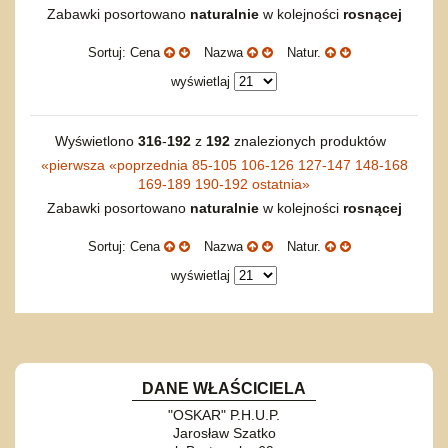
Torby, plecaki, portmonetki
inne
Inne
Do ciągnięcia lub do pchania
Edukacyjne i puzzle
Akcesoria sportowe
Zabawki posortowano
naturalnie
w kolejności
rosnącej
do siatkówki
Okolicznościowe i świąteczne
Karuzelki
Mebelki
do koszykówki
Nowości
Sortuj: Cena
Nazwa
Natur.
Dźwiekowe
Maty do zabawy
Inne
Wyprzedaż
Bajkowe
Do rozkręcania
wyświetlaj
Promocje
Inne
Bąki
Pojazdy
Wyświetlono
316
-
192
z
192
znalezionych produktów
Inne
Start
«
pierwsza
«
poprzednia
85-105
106-126
127-147
148-168
169-189
190-192
ostatnia
»
Zakupy hurtowe
Zabawki posortowano
naturalnie
w kolejności
rosnącej
Koszty przesyłki
Regulamin
Sortuj: Cena
Nazwa
Natur.
Kontakt
wyświetlaj
Mapa produktów
DANE WŁAŚCICIELA
"OSKAR" P.H.U.P.
Jarosław Szatko