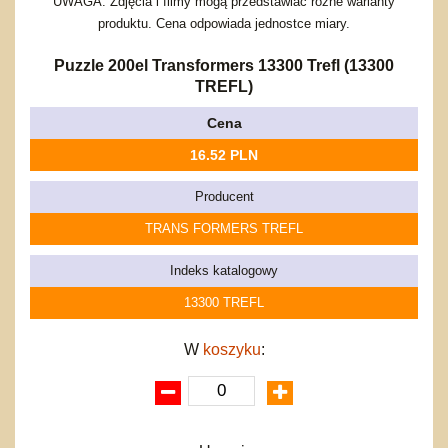
Bajkowe
Do rozkręcania
UWAGA: Zdjęcia i filmy mogą przedstawiać różne warianty
Promocje
produktu. Cena odpowiada jednostce miary.
Inne
Bąki
Pojazdy
Puzzle 200el Transformers 13300 Trefl (13300
Inne
Start
TREFL)
Zakupy hurtowe
Cena
Koszty przesyłki
16.52 PLN
Regulamin
Kontakt
Producent
Mapa produktów
TRANS FORMERS
TREFL
Indeks katalogowy
13300 TREFL
W
koszyku
: