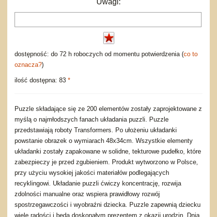
Uwagi:
dostępność: do 72 h roboczych od momentu potwierdzenia (
co to
oznacza?
)
ilość dostępna: 83
*
Puzzle składające się ze 200 elementów zostały zaprojektowane z
myślą o najmłodszych fanach układania puzzli. Puzzle
przedstawiają roboty Transformers. Po ułożeniu układanki
powstanie obrazek o wymiarach 48x34cm. Wszystkie elementy
układanki zostały zapakowane w solidne, tekturowe pudełko, które
zabezpieczy je przed zgubieniem. Produkt wytworzono w Polsce,
przy użyciu wysokiej jakości materiałów podlegających
recyklingowi. Układanie puzzli ćwiczy koncentrację, rozwija
zdolności manualne oraz wspiera prawidłowy rozwój
spostrzegawczości i wyobraźni dziecka. Puzzle zapewnią dziecku
wiele radości i będą doskonałym prezentem z okazji urodzin, Dnia