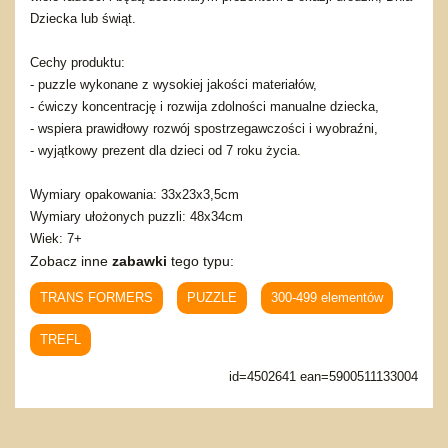
Dziecka lub świąt.
Cechy produktu:
- puzzle wykonane z wysokiej jakości materiałów,
- ćwiczy koncentrację i rozwija zdolności manualne dziecka,
- wspiera prawidłowy rozwój spostrzegawczości i wyobraźni,
- wyjątkowy prezent dla dzieci od 7 roku życia.
Wymiary opakowania: 33x23x3,5cm
Wymiary ułożonych puzzli: 48x34cm
Wiek: 7+
Zobacz inne
zabawki
tego typu:
TRANS FORMERS
PUZZLE
300-499 elementów
TREFL
id=4502641 ean=5900511133004