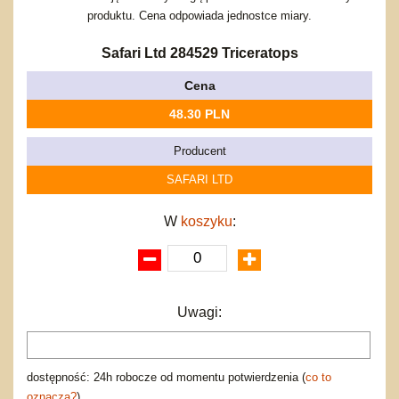
Bajkowe
Do rozkręcania
produktu. Cena odpowiada jednostce miary.
Promocje
Inne
Bąki
Pojazdy
Safari Ltd 284529 Triceratops
Inne
Start
Cena
Zakupy hurtowe
48.30 PLN
Koszty przesyłki
Regulamin
Producent
Kontakt
SAFARI LTD
Mapa produktów
W
koszyku
:
Uwagi:
dostępność: 24h robocze od momentu potwierdzenia (
co to
oznacza?
)