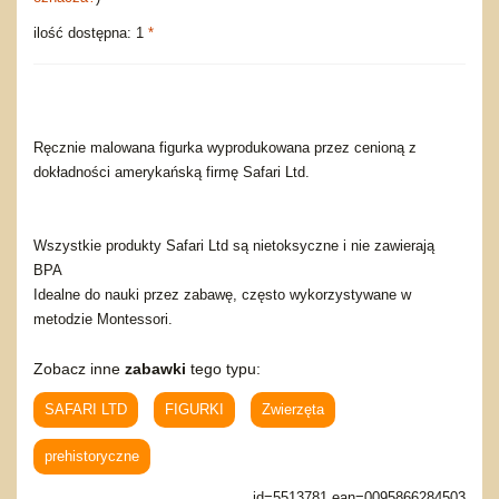
ilość dostępna: 1
*
Ręcznie malowana figurka wyprodukowana przez cenioną z
dokładności amerykańską firmę Safari Ltd.
Wszystkie produkty Safari Ltd są nietoksyczne i nie zawierają
BPA
Idealne do nauki przez zabawę, często wykorzystywane w
metodzie Montessori.
Zobacz inne
zabawki
tego typu:
SAFARI LTD
FIGURKI
Zwierzęta
prehistoryczne
id=5513781 ean=0095866284503