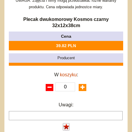
Bajkowe
Do rozkręcania
UWAGA: Zdjęcia i filmy mogą przedstawiać różne warianty
Promocje
produktu. Cena odpowiada jednostce miary.
Inne
Bąki
Pojazdy
Plecak dwukomorowy Kosmos czarny
Inne
Start
32x12x38cm
Zakupy hurtowe
Cena
Koszty przesyłki
39.82 PLN
Regulamin
Kontakt
Producent
Mapa produktów
W
koszyku
:
Uwagi: