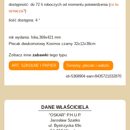
dostępność: do 72 h roboczych od momentu potwierdzenia (
co to
oznacza?
)
ilość dostępna: 4
*
rok wydania: folia,369x421 mm
Plecak dwukomorowy Kosmos czarny 32x12x38cm
Zobacz inne
zabawki
tego typu:
ART. SZKOLNE I PAPIER
Tornistry, plecaki i walizki.
id=5368904 ean=8435721032870
DANE WŁAŚCICIELA
"OSKAR" P.H.U.P.
Jarosław Szatko
ul. Bystrzycka 69c