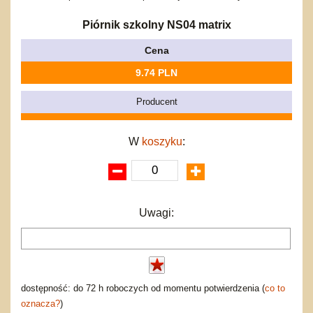
Bajkowe
Do rozkręcania
Promocje
Inne
Bąki
Piórnik szkolny NS04 matrix
Pojazdy
Cena
Inne
Start
9.74 PLN
Zakupy hurtowe
Koszty przesyłki
Producent
Regulamin
Kontakt
W
koszyku
:
Mapa produktów
Uwagi:
dostępność: do 72 h roboczych od momentu potwierdzenia (
co to
oznacza?
)