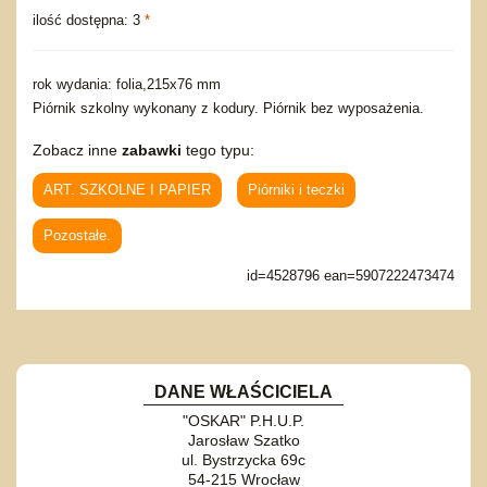
ilość dostępna: 3
*
rok wydania: folia,215x76 mm
Piórnik szkolny wykonany z kodury. Piórnik bez wyposażenia.
Zobacz inne
zabawki
tego typu:
ART. SZKOLNE I PAPIER
Piórniki i teczki
Pozostałe.
id=4528796 ean=5907222473474
DANE WŁAŚCICIELA
"OSKAR" P.H.U.P.
Jarosław Szatko
ul. Bystrzycka 69c
54-215 Wrocław