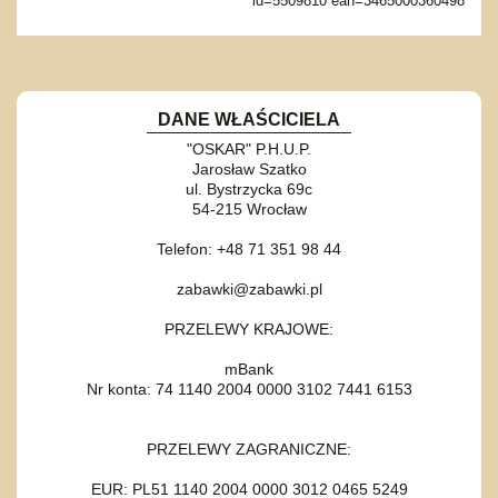
id=5509810 ean=3465000360498
DANE WŁAŚCICIELA
"OSKAR" P.H.U.P.
Jarosław Szatko
ul. Bystrzycka 69c
54-215 Wrocław
Telefon: +48 71 351 98 44
zabawki@zabawki.pl
PRZELEWY KRAJOWE:
mBank
Nr konta: 74 1140 2004 0000 3102 7441 6153
PRZELEWY ZAGRANICZNE:
EUR: PL51 1140 2004 0000 3012 0465 5249