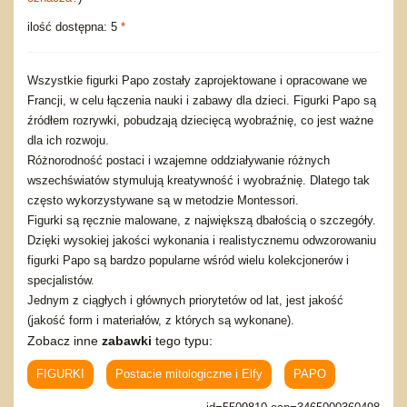
ilość dostępna: 5
*
Wszystkie figurki Papo zostały zaprojektowane i opracowane we
Francji, w celu łączenia nauki i zabawy dla dzieci. Figurki Papo są
źródłem rozrywki, pobudzają dziecięcą wyobraźnię, co jest ważne
dla ich rozwoju.
Różnorodność postaci i wzajemne oddziaływanie różnych
wszechświatów stymulują kreatywność i wyobraźnię. Dlatego tak
często wykorzystywane są w metodzie Montessori.
Figurki są ręcznie malowane, z największą dbałością o szczegóły.
Dzięki wysokiej jakości wykonania i realistycznemu odwzorowaniu
figurki Papo są bardzo popularne wśród wielu kolekcjonerów i
specjalistów.
Jednym z ciągłych i głównych priorytetów od lat, jest jakość
(jakość form i materiałów, z których są wykonane).
Zobacz inne
zabawki
tego typu:
FIGURKI
Postacie mitologiczne i Elfy
PAPO