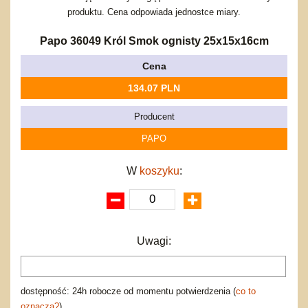
Bajkowe
Do rozkręcania
produktu. Cena odpowiada jednostce miary.
Promocje
Inne
Bąki
Pojazdy
Papo 36049 Król Smok ognisty 25x15x16cm
Inne
Start
Cena
Zakupy hurtowe
134.07 PLN
Koszty przesyłki
Regulamin
Producent
Kontakt
PAPO
Mapa produktów
W
koszyku
:
Uwagi:
dostępność: 24h robocze od momentu potwierdzenia (
co to
oznacza?
)