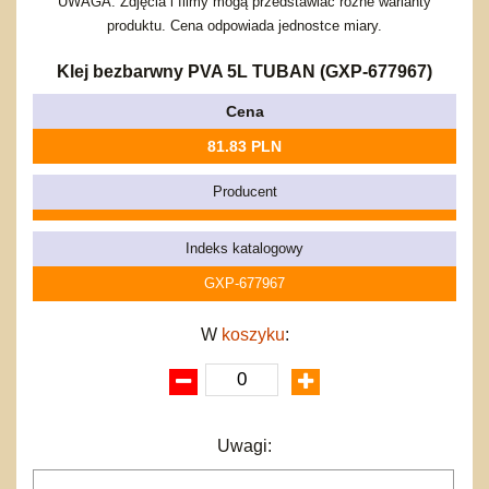
Bajkowe
Do rozkręcania
UWAGA: Zdjęcia i filmy mogą przedstawiać różne warianty
Promocje
produktu. Cena odpowiada jednostce miary.
Inne
Bąki
Pojazdy
Klej bezbarwny PVA 5L TUBAN (GXP-677967)
Inne
Start
Cena
Zakupy hurtowe
Koszty przesyłki
81.83 PLN
Regulamin
Producent
Kontakt
Mapa produktów
Indeks katalogowy
GXP-677967
W
koszyku
:
Uwagi: