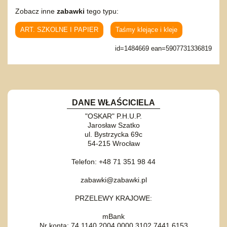
Zobacz inne
zabawki
tego typu:
ART. SZKOLNE I PAPIER
Taśmy klejące i kleje
id=1484669 ean=5907731336819
DANE WŁAŚCICIELA
"OSKAR" P.H.U.P.
Jarosław Szatko
ul. Bystrzycka 69c
54-215 Wrocław
Telefon: +48 71 351 98 44
zabawki@zabawki.pl
PRZELEWY KRAJOWE:
mBank
Nr konta: 74 1140 2004 0000 3102 7441 6153