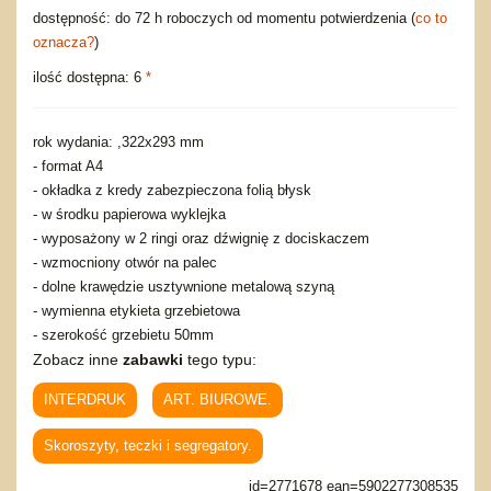
dostępność: do 72 h roboczych od momentu potwierdzenia (
co to
oznacza?
)
ilość dostępna: 6
*
rok wydania: ,322x293 mm
- format A4
- okładka z kredy zabezpieczona folią błysk
- w środku papierowa wyklejka
- wyposażony w 2 ringi oraz dźwignię z dociskaczem
- wzmocniony otwór na palec
- dolne krawędzie usztywnione metalową szyną
- wymienna etykieta grzebietowa
- szerokość grzebietu 50mm
Zobacz inne
zabawki
tego typu:
INTERDRUK
ART. BIUROWE.
Skoroszyty, teczki i segregatory.
id=2771678 ean=5902277308535