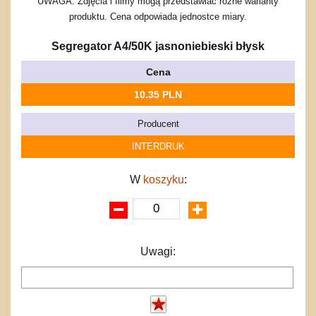
Bajkowe
Do rozkręcania
UWAGA: Zdjęcia i filmy mogą przedstawiać różne warianty
Promocje
produktu. Cena odpowiada jednostce miary.
Inne
Bąki
Pojazdy
Segregator A4/50K jasnoniebieski błysk
Inne
Start
Cena
Zakupy hurtowe
Koszty przesyłki
10.35 PLN
Regulamin
Producent
Kontakt
INTERDRUK
Mapa produktów
W
koszyku
:
Uwagi: