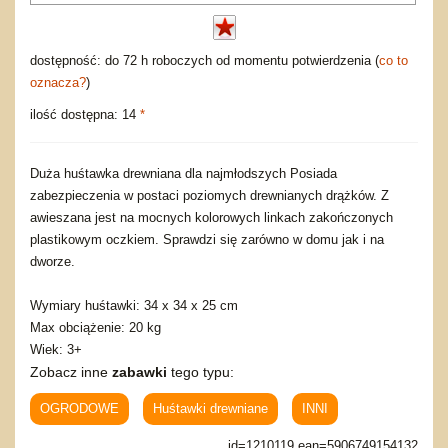
dostępność: do 72 h roboczych od momentu potwierdzenia (
co to
oznacza?
)
ilość dostępna: 14
*
Duża huśtawka drewniana dla najmłodszych Posiada
zabezpieczenia w postaci poziomych drewnianych drążków. Z
awieszana jest na mocnych kolorowych linkach zakończonych
plastikowym oczkiem. Sprawdzi się zarówno w domu jak i na
dworze.
Wymiary huśtawki: 34 x 34 x 25 cm
Max obciążenie: 20 kg
Wiek: 3+
Zobacz inne
zabawki
tego typu:
OGRODOWE
Huśtawki drewniane
INNI
id=1210119 ean=5906749154132