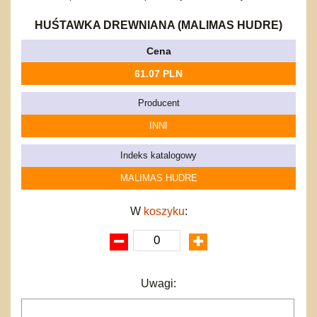
Bajkowe
Do rozkręcania
Promocje
Inne
Bąki
HUŚTAWKA DREWNIANA (MALIMAS HUDRE)
Pojazdy
Cena
Inne
Start
61.07 PLN
Zakupy hurtowe
Koszty przesyłki
Producent
Regulamin
INNI
Kontakt
Mapa produktów
Indeks katalogowy
MALIMAS HUDRE
W
koszyku
:
Uwagi: