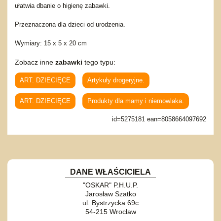
ułatwia dbanie o higienę zabawki.
Przeznaczona dla dzieci od urodzenia.
Wymiary: 15 x 5 x 20 cm
Zobacz inne
zabawki
tego typu:
ART. DZIECIĘCE
Artykuły drogeryjne.
ART. DZIECIĘCE
Produkty dla mamy i niemowlaka.
id=5275181 ean=8058664097692
DANE WŁAŚCICIELA
"OSKAR" P.H.U.P.
Jarosław Szatko
ul. Bystrzycka 69c
54-215 Wrocław