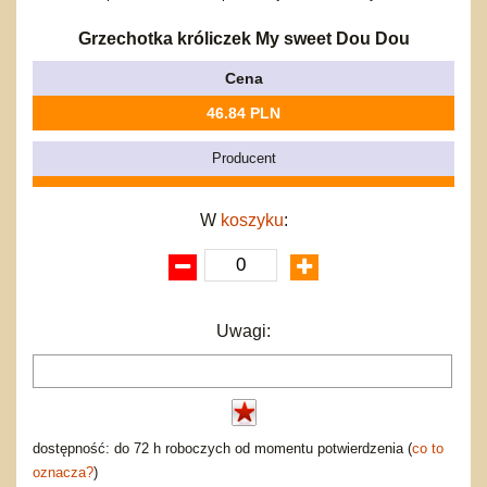
Bajkowe
Do rozkręcania
Promocje
Inne
Bąki
Grzechotka króliczek My sweet Dou Dou
Pojazdy
Cena
Inne
Start
46.84 PLN
Zakupy hurtowe
Koszty przesyłki
Producent
Regulamin
Kontakt
W
koszyku
:
Mapa produktów
Uwagi:
dostępność: do 72 h roboczych od momentu potwierdzenia (
co to
oznacza?
)