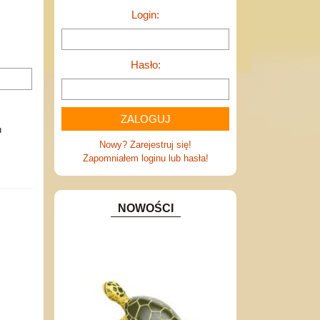
Login:
Hasło:
u
Nowy? Zarejestruj się!
Zapomniałem loginu lub hasła!
NOWOŚCI