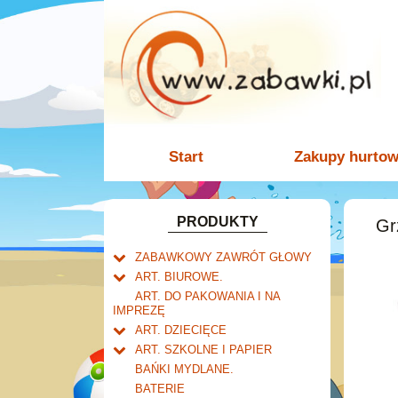
Start
Zakupy hurto
PRODUKTY
Gr
ZABAWKOWY ZAWRÓT GŁOWY
Welly.
ART. BIUROWE.
motory.
Mały naukowiec.
Kalendarze.
ART. DO PAKOWANIA I NA
samochody.
Biurkowe
IMPREZĘ
Zabawki dla chłopców.
Dziurkacze i zszywacze.
cybertransformacja
Książkowe
ART. DZIECIĘCE
Akcesoria dla lalek.
Klipy i spinacze.
Artykuły drogeryjne.
Wieloletnie
ART. SZKOLNE I PAPIER
Korektory.
Produkty dla mamy i
Tornistry, plecaki i walizki.
Ścienne
BAŃKI MYDLANE.
Skoroszyty, teczki i segregatory.
niemowlaka.
Drobne artykuły szkolne.
Zdzieraki
BATERIE