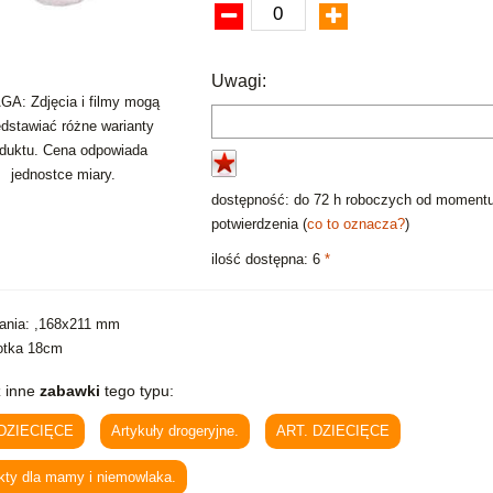
Uwagi:
A: Zdjęcia i filmy mogą
edstawiać różne warianty
oduktu. Cena odpowiada
jednostce miary.
dostępność: do 72 h roboczych od moment
potwierdzenia (
co to oznacza?
)
ilość dostępna: 6
*
ania: ,168x211 mm
otka 18cm
 inne
zabawki
tego typu:
 DZIECIĘCE
Artykuły drogeryjne.
ART. DZIECIĘCE
kty dla mamy i niemowlaka.