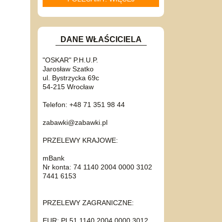
DANE WŁAŚCICIELA
"OSKAR" P.H.U.P.
Jarosław Szatko
ul. Bystrzycka 69c
54-215 Wrocław
Telefon: +48 71 351 98 44
zabawki@zabawki.pl
PRZELEWY KRAJOWE:
mBank
Nr konta: 74 1140 2004 0000 3102
7441 6153
PRZELEWY ZAGRANICZNE:
EUR: PL51 1140 2004 0000 3012