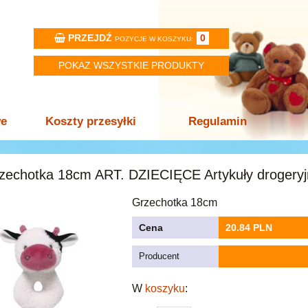
PRZEJDŹ
0
POZYCJE W KOSZYKU:
POKAZ WSZYSTKIE PRODUKTY
we
Koszty przesyłki
Regulamin
zechotka 18cm ART. DZIECIĘCE Artykuły drogeryj
Grzechotka 18cm
Cena
20.84 PLN
Producent
W
koszyku
: