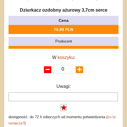
Bajkowe
Do rozkręcania
Promocje
Inne
Bąki
Dziurkacz ozdobny ażurowy 3,7cm serce
Pojazdy
Cena
Inne
Start
76.89 PLN
Zakupy hurtowe
Koszty przesyłki
Producent
Regulamin
Kontakt
W
koszyku
:
Mapa produktów
Uwagi:
dostępność: do 72 h roboczych od momentu potwierdzenia (
co to
oznacza?
)