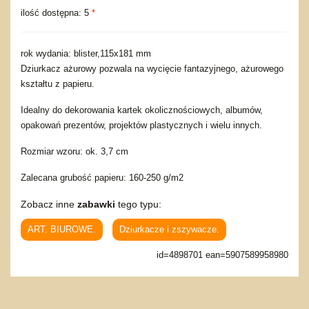
ilość dostępna: 5
*
rok wydania: blister,115x181 mm
Dziurkacz ażurowy pozwala na wycięcie fantazyjnego, ażurowego
kształtu z papieru.
Idealny do dekorowania kartek okolicznościowych, albumów,
opakowań prezentów, projektów plastycznych i wielu innych.
Rozmiar wzoru: ok. 3,7 cm
Zalecana grubość papieru: 160-250 g/m2
Zobacz inne
zabawki
tego typu:
ART. BIUROWE.
Dziurkacze i zszywacze.
id=4898701 ean=5907589958980