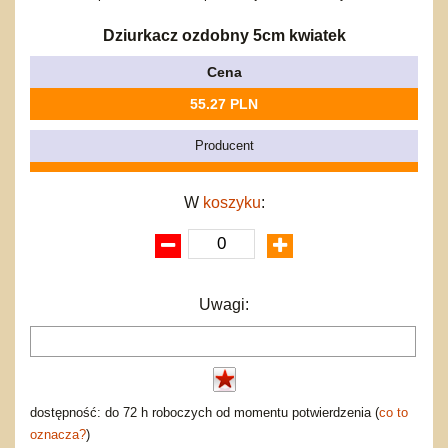
Bajkowe
Do rozkręcania
Promocje
Inne
Bąki
Dziurkacz ozdobny 5cm kwiatek
Pojazdy
Cena
Inne
Start
55.27 PLN
Zakupy hurtowe
Koszty przesyłki
Producent
Regulamin
Kontakt
W
koszyku
:
Mapa produktów
Uwagi:
dostępność: do 72 h roboczych od momentu potwierdzenia (
co to
oznacza?
)