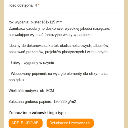
ilość dostępna: 4
*
rok wydania: blister,181x115 mm
Dziurkacz ozdobny to doskonałe, wysokiej jakości narzędzie,
pozwalające wycinać fantazyjne wzory w papierze.
Idealny do dekorowania kartek okolicznościowych, albumów,
opakowań prezentów, projektów plastycznych i wielu innych.
- Łatwy i wygodny w użyciu.
- Wbudowany pojemnik na wycięte elementy dla utrzymania
porządku.
Wielkość motywu: ok. 5CM
Zalecana grubość papieru: 120-220 g/m2
Zobacz inne
zabawki
tego typu:
ART. BIUROWE.
Dziurkacze i zszywacze.