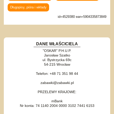
Długopisy, pióra i wkłady
id=4529380 ean=5904335873849
DANE WŁAŚCICIELA
"OSKAR" P.H.U.P.
Jarosław Szatko
ul. Bystrzycka 69c
54-215 Wrocław
Telefon: +48 71 351 98 44
zabawki@zabawki.pl
PRZELEWY KRAJOWE:
mBank
Nr konta: 74 1140 2004 0000 3102 7441 6153