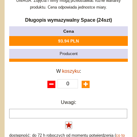
Bajkowe
Do rozkręcania
UWAGA: Zdjęcia i filmy mogą przedstawiać różne warianty
Promocje
produktu. Cena odpowiada jednostce miary.
Inne
Bąki
Pojazdy
Długopis wymazywalny Space (24szt)
Inne
Start
Cena
Zakupy hurtowe
Koszty przesyłki
93.94 PLN
Regulamin
Producent
Kontakt
Mapa produktów
W
koszyku
:
Uwagi:
dostępność: do 72 h roboczych od momentu potwierdzenia (
co to