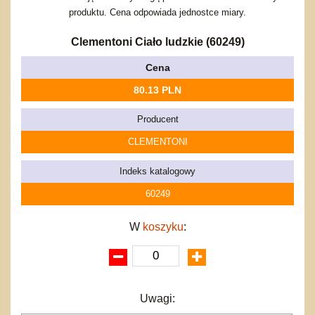
Bajkowe
Do rozkręcania
produktu. Cena odpowiada jednostce miary.
Promocje
Inne
Bąki
Pojazdy
Clementoni Ciało ludzkie (60249)
Inne
Start
Cena
Zakupy hurtowe
80.13 PLN
Koszty przesyłki
Regulamin
Producent
Kontakt
CLEMENTONI
Mapa produktów
Indeks katalogowy
60249
W
koszyku
:
Uwagi: