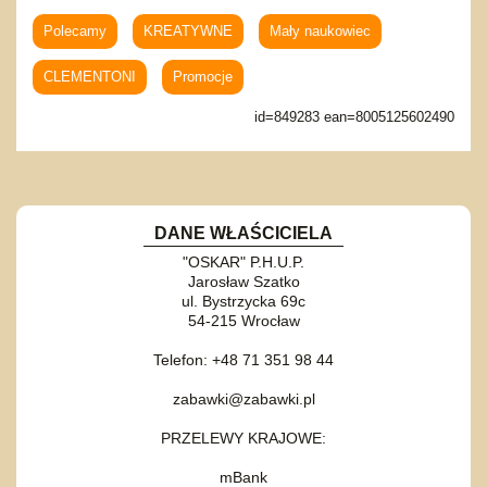
Polecamy
KREATYWNE
Mały naukowiec
CLEMENTONI
Promocje
id=849283 ean=8005125602490
DANE WŁAŚCICIELA
"OSKAR" P.H.U.P.
Jarosław Szatko
ul. Bystrzycka 69c
54-215 Wrocław
Telefon: +48 71 351 98 44
zabawki@zabawki.pl
PRZELEWY KRAJOWE:
mBank