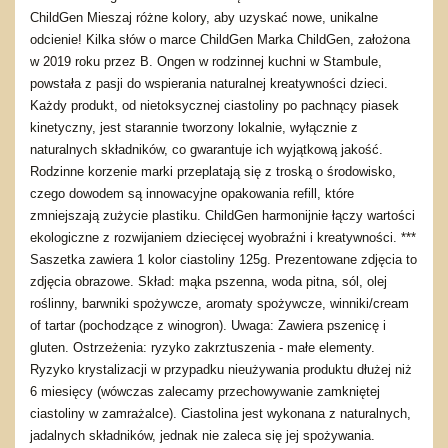
ChildGen Mieszaj różne kolory, aby uzyskać nowe, unikalne
odcienie! Kilka słów o marce ChildGen Marka ChildGen, założona
w 2019 roku przez B. Ongen w rodzinnej kuchni w Stambule,
powstała z pasji do wspierania naturalnej kreatywności dzieci.
Każdy produkt, od nietoksycznej ciastoliny po pachnący piasek
kinetyczny, jest starannie tworzony lokalnie, wyłącznie z
naturalnych składników, co gwarantuje ich wyjątkową jakość.
Rodzinne korzenie marki przeplatają się z troską o środowisko,
czego dowodem są innowacyjne opakowania refill, które
zmniejszają zużycie plastiku. ChildGen harmonijnie łączy wartości
ekologiczne z rozwijaniem dziecięcej wyobraźni i kreatywności. ***
Saszetka zawiera 1 kolor ciastoliny 125g. Prezentowane zdjęcia to
zdjęcia obrazowe. Skład: mąka pszenna, woda pitna, sól, olej
roślinny, barwniki spożywcze, aromaty spożywcze, winniki/cream
of tartar (pochodzące z winogron). Uwaga: Zawiera pszenicę i
gluten. Ostrzeżenia: ryzyko zakrztuszenia - małe elementy.
Ryzyko krystalizacji w przypadku nieużywania produktu dłużej niż
6 miesięcy (wówczas zalecamy przechowywanie zamkniętej
ciastoliny w zamrażalce). Ciastolina jest wykonana z naturalnych,
jadalnych składników, jednak nie zaleca się jej spożywania.