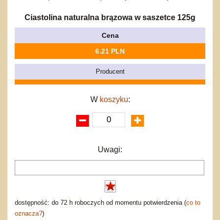
Bajkowe
Do rozkręcania
Promocje
Inne
Bąki
Ciastolina naturalna brązowa w saszetce 125g
Pojazdy
Cena
Inne
Start
6.21 PLN
Zakupy hurtowe
Koszty przesyłki
Producent
Regulamin
Kontakt
W
koszyku
:
Mapa produktów
Uwagi:
dostępność: do 72 h roboczych od momentu potwierdzenia (
co to
oznacza?
)