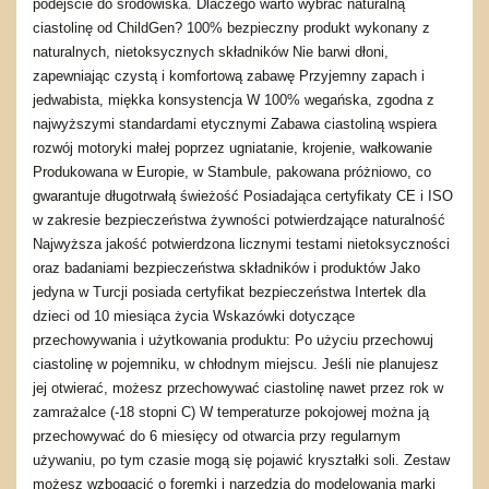
podejście do środowiska. Dlaczego warto wybrać naturalną
ciastolinę od ChildGen? 100% bezpieczny produkt wykonany z
naturalnych, nietoksycznych składników Nie barwi dłoni,
zapewniając czystą i komfortową zabawę Przyjemny zapach i
jedwabista, miękka konsystencja W 100% wegańska, zgodna z
najwyższymi standardami etycznymi Zabawa ciastoliną wspiera
rozwój motoryki małej poprzez ugniatanie, krojenie, wałkowanie
Produkowana w Europie, w Stambule, pakowana próżniowo, co
gwarantuje długotrwałą świeżość Posiadająca certyfikaty CE i ISO
w zakresie bezpieczeństwa żywności potwierdzające naturalność
Najwyższa jakość potwierdzona licznymi testami nietoksyczności
oraz badaniami bezpieczeństwa składników i produktów Jako
jedyna w Turcji posiada certyfikat bezpieczeństwa Intertek dla
dzieci od 10 miesiąca życia Wskazówki dotyczące
przechowywania i użytkowania produktu: Po użyciu przechowuj
ciastolinę w pojemniku, w chłodnym miejscu. Jeśli nie planujesz
jej otwierać, możesz przechowywać ciastolinę nawet przez rok w
zamrażalce (-18 stopni C) W temperaturze pokojowej można ją
przechowywać do 6 miesięcy od otwarcia przy regularnym
używaniu, po tym czasie mogą się pojawić kryształki soli. Zestaw
możesz wzbogacić o foremki i narzędzia do modelowania marki