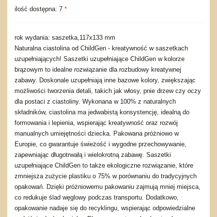
ilość dostępna: 7
*
rok wydania: saszetka,117x133 mm
Naturalna ciastolina od ChildGen - kreatywność w saszetkach
uzupełniających! Saszetki uzupełniające ChildGen w kolorze
brązowym to idealne rozwiązanie dla rozbudowy kreatywnej
zabawy. Doskonale uzupełniają inne bazowe kolory, zwiększając
możliwości tworzenia detali, takich jak włosy, pnie drzew czy oczy
dla postaci z ciastoliny. Wykonana w 100% z naturalnych
składników, ciastolina ma jedwabistą konsystencję, idealną do
formowania i lepienia, wspierając kreatywność oraz rozwój
manualnych umiejętności dziecka. Pakowana próżniowo w
Europie, co gwarantuje świeżość i wygodne przechowywanie,
zapewniając długotrwałą i wielokrotną zabawę. Saszetki
uzupełniające ChildGen to także ekologiczne rozwiązanie, które
zmniejsza zużycie plastiku o 75% w porównaniu do tradycyjnych
opakowań. Dzięki próżniowemu pakowaniu zajmują mniej miejsca,
co redukuje ślad węglowy podczas transportu. Dodatkowo,
opakowanie nadaje się do recyklingu, wspierając odpowiedzialne