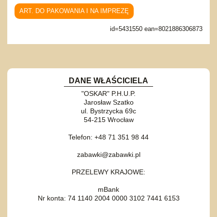
ART. DO PAKOWANIA I NA IMPREZĘ
id=5431550 ean=8021886306873
DANE WŁAŚCICIELA
"OSKAR" P.H.U.P.
Jarosław Szatko
ul. Bystrzycka 69c
54-215 Wrocław
Telefon: +48 71 351 98 44
zabawki@zabawki.pl
PRZELEWY KRAJOWE:
mBank
Nr konta: 74 1140 2004 0000 3102 7441 6153