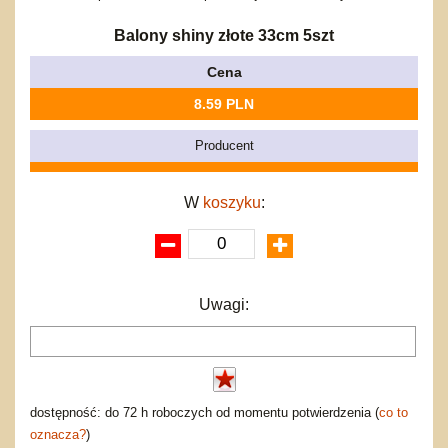
Bajkowe
Do rozkręcania
Promocje
Inne
Bąki
Balony shiny złote 33cm 5szt
Pojazdy
Cena
Inne
Start
8.59 PLN
Zakupy hurtowe
Koszty przesyłki
Producent
Regulamin
Kontakt
W
koszyku
:
Mapa produktów
Uwagi:
dostępność: do 72 h roboczych od momentu potwierdzenia (
co to
oznacza?
)