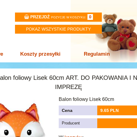
PRZEJDŹ
0
POZYCJE W KOSZYKU:
POKAZ WSZYSTKIE PRODUKTY
we
Koszty przesyłki
Regulamin
alon foliowy Lisek 60cm ART. DO PAKOWANIA I 
IMPREZĘ
Balon foliowy Lisek 60cm
Cena
9.65 PLN
Producent