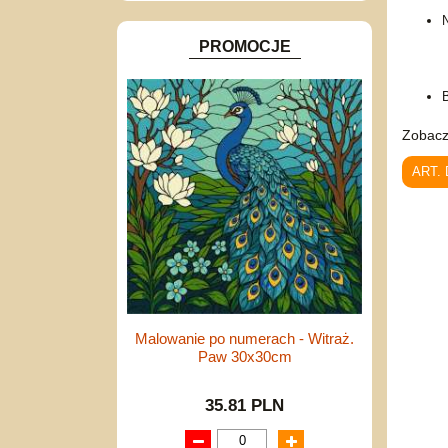
N
PROMOCJE
Zobacz
ART.
Malowanie po numerach - Witraż.
Paw 30x30cm
35.81 PLN