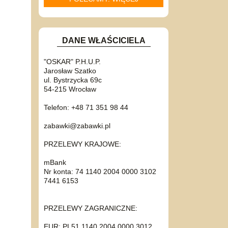
DANE WŁAŚCICIELA
"OSKAR" P.H.U.P.
Jarosław Szatko
ul. Bystrzycka 69c
54-215 Wrocław
Telefon: +48 71 351 98 44
zabawki@zabawki.pl
PRZELEWY KRAJOWE:
mBank
Nr konta: 74 1140 2004 0000 3102
7441 6153
PRZELEWY ZAGRANICZNE:
EUR: PL51 1140 2004 0000 3012