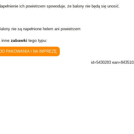
apełnienie ich powietrzem spowoduje, że balony nie będą się unosić.
Balony nie są napełnione helem ani powietrzem
 inne
zabawki
tego typu:
 DO PAKOWANIA I NA IMPREZĘ
id=5430283 ean=843510