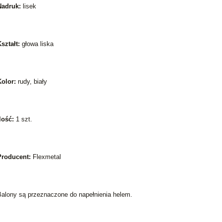
Nadruk:
lisek
ształt:
głowa liska
Kolor:
rudy, biały
lość:
1 szt.
Producent:
Flexmetal
Balony są przeznaczone do napełnienia helem.