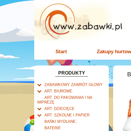
Start
Zakupy hurto
PRODUKTY
B
ZABAWKOWY ZAWRÓT GŁOWY
Welly.
ART. BIUROWE.
motory.
Mały naukowiec.
Kalendarze.
ART. DO PAKOWANIA I NA
samochody.
Biurkowe
IMPREZĘ
Zabawki dla chłopców.
Dziurkacze i zszywacze.
cybertransformacja
Książkowe
ART. DZIECIĘCE
Akcesoria dla lalek.
Klipy i spinacze.
Artykuły drogeryjne.
Wieloletnie
ART. SZKOLNE I PAPIER
Korektory.
Produkty dla mamy i
Tornistry, plecaki i walizki.
Ścienne
BAŃKI MYDLANE.
Skoroszyty, teczki i segregatory.
niemowlaka.
Drobne artykuły szkolne.
Zdzieraki
BATERIE