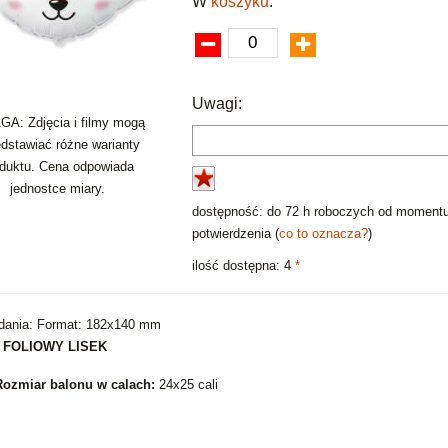
W
koszyku
:
Uwagi:
A: Zdjęcia i filmy mogą
edstawiać różne warianty
oduktu. Cena odpowiada
jednostce miary.
dostępność: do 72 h roboczych od moment
potwierdzenia (
co to oznacza?
)
ilość dostępna: 4
*
dania: Format: 182x140 mm
 FOLIOWY LISEK
Rozmiar balonu w calach:
24x25 cali