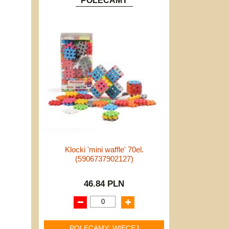
POLECAMY
Klocki 'mini waffle' 70el.
(5906737902127)
46.84 PLN
POLECAMY: WIĘCEJ