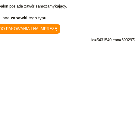
Balon posiada zawór samozamykający.
 inne
zabawki
tego typu:
 DO PAKOWANIA I NA IMPREZĘ
id=5431540 ean=590297