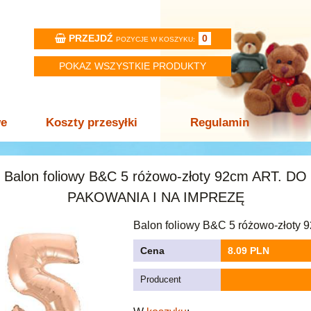
PRZEJDŹ
0
POZYCJE W KOSZYKU:
POKAZ WSZYSTKIE PRODUKTY
we
Koszty przesyłki
Regulamin
Balon foliowy B&C 5 różowo-złoty 92cm ART. DO
PAKOWANIA I NA IMPREZĘ
Balon foliowy B&C 5 różowo-złoty 
Cena
8.09 PLN
Producent