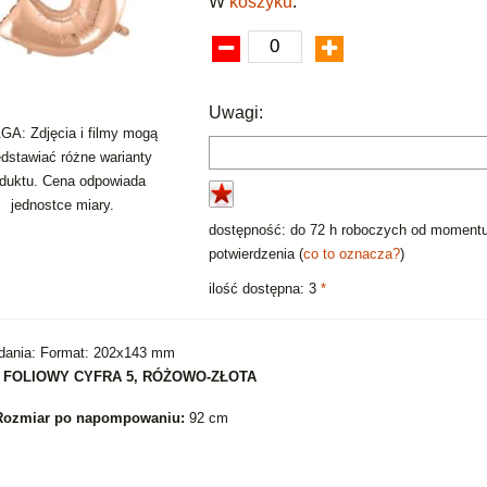
W
koszyku
:
Uwagi:
A: Zdjęcia i filmy mogą
edstawiać różne warianty
oduktu. Cena odpowiada
jednostce miary.
dostępność: do 72 h roboczych od moment
potwierdzenia (
co to oznacza?
)
ilość dostępna: 3
*
dania: Format: 202x143 mm
 FOLIOWY CYFRA 5, RÓŻOWO-ZŁOTA
Rozmiar po napompowaniu:
92 cm