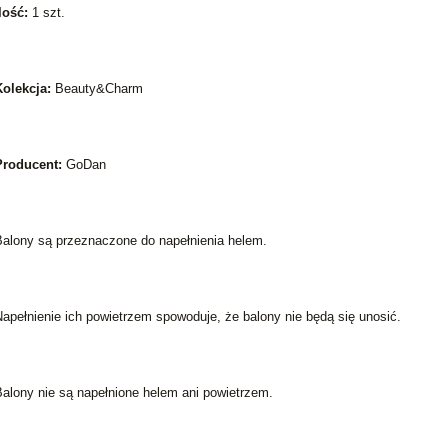
lość:
1 szt.
Kolekcja:
Beauty&Charm
Producent:
GoDan
Balony są przeznaczone do napełnienia helem.
apełnienie ich powietrzem spowoduje, że balony nie będą się unosić.
Balony nie są napełnione helem ani powietrzem.