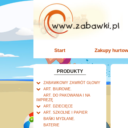
Start
Zakupy hurto
PRODUKTY
ZABAWKOWY ZAWRÓT GŁOWY
Welly.
ART. BIUROWE.
motory.
Mały naukowiec.
Kalendarze.
ART. DO PAKOWANIA I NA
samochody.
Biurkowe
IMPREZĘ
Zabawki dla chłopców.
Dziurkacze i zszywacze.
cybertransformacja
Książkowe
ART. DZIECIĘCE
Akcesoria dla lalek.
Klipy i spinacze.
Artykuły drogeryjne.
Wieloletnie
ART. SZKOLNE I PAPIER
Korektory.
Produkty dla mamy i
Tornistry, plecaki i walizki.
Ścienne
BAŃKI MYDLANE.
Skoroszyty, teczki i segregatory.
niemowlaka.
Drobne artykuły szkolne.
Zdzieraki
BATERIE