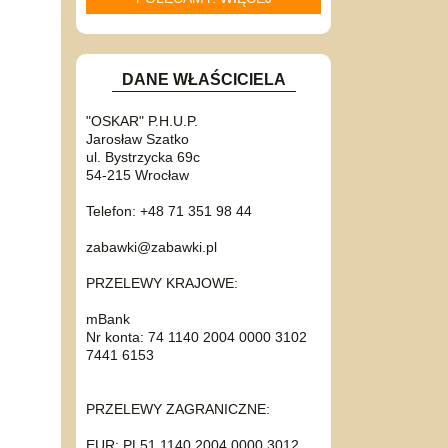
DANE WŁAŚCICIELA
"OSKAR" P.H.U.P.
Jarosław Szatko
ul. Bystrzycka 69c
54-215 Wrocław
Telefon: +48 71 351 98 44
zabawki@zabawki.pl
PRZELEWY KRAJOWE:
mBank
Nr konta: 74 1140 2004 0000 3102
7441 6153
PRZELEWY ZAGRANICZNE:
EUR: PL51 1140 2004 0000 3012