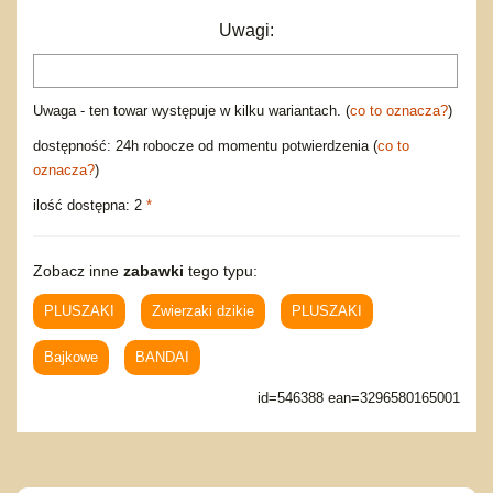
Uwagi:
Uwaga - ten towar występuje w kilku wariantach. (
co to oznacza?
)
dostępność: 24h robocze od momentu potwierdzenia (
co to
oznacza?
)
ilość dostępna: 2
*
Zobacz inne
zabawki
tego typu:
PLUSZAKI
Zwierzaki dzikie
PLUSZAKI
Bajkowe
BANDAI
id=546388 ean=3296580165001