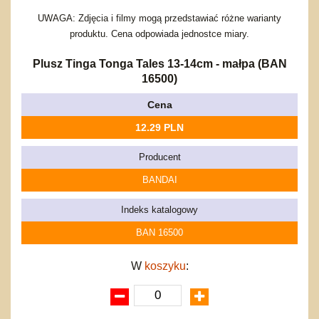
Bajkowe
Do rozkręcania
Promocje
Inne
Bąki
UWAGA: Zdjęcia i filmy mogą przedstawiać różne warianty
produktu. Cena odpowiada jednostce miary.
Pojazdy
Inne
Start
Plusz Tinga Tonga Tales 13-14cm - małpa (BAN
Zakupy hurtowe
16500)
Koszty przesyłki
Cena
Regulamin
12.29 PLN
Kontakt
Mapa produktów
Producent
BANDAI
Indeks katalogowy
BAN 16500
W
koszyku
: