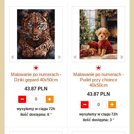
Przygodowe i podróżnicze
nożne
Torby, plecaki, portmonetki
inne
Inne
Do ciągnięcia lub do pchania
Edukacyjne i puzzle
Akcesoria sportowe
do siatkówki
Okolicznościowe i świąteczne
Karuzelki
Mebelki
do koszykówki
Nowości
Dźwiekowe
Maty do zabawy
Inne
Wyprzedaż
Bajkowe
Do rozkręcania
Promocje
Inne
Bąki
Pojazdy
Inne
Start
Zakupy hurtowe
Koszty przesyłki
Malowanie po numerach -
Malowanie po numerach -
Regulamin
Dziki gepard 40x50cm
Pudel przy choince
Kontakt
40x50cm
43.87 PLN
Mapa produktów
43.87 PLN
wysyłamy w ciągu 72h
wysyłamy w ciągu 72h
ilość dostępna: 6
*
ilość dostępna: 3
*