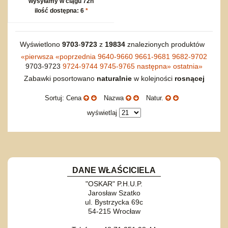
wysyłamy w ciągu 72h
ilość dostępna: 6
*
Wyświetlono
9703
-
9723
z
19834
znalezionych produktów
«
pierwsza
«
poprzednia
9640-9660
9661-9681
9682-9702
9703-9723
9724-9744
9745-9765
następna
»
ostatnia
»
Zabawki posortowano
naturalnie
w kolejności
rosnącej
Sortuj: Cena
Nazwa
Natur.
wyświetlaj
DANE WŁAŚCICIELA
"OSKAR" P.H.U.P.
Jarosław Szatko
ul. Bystrzycka 69c
54-215 Wrocław