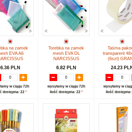
ebka na zamek
Torebka na zamek
Taśma pako
esh EVA A6
mesh EVA DL
transparent 4
NARCISSUS
NARCISSUS
(6szt) GRA
6.36 PLN
6.82 PLN
24.23 PL
łamy w ciągu 72h
wysyłamy w ciągu 72h
wysyłamy w ciąg
ść dostępna: 22
*
ilość dostępna: 22
*
ilość dostępna: