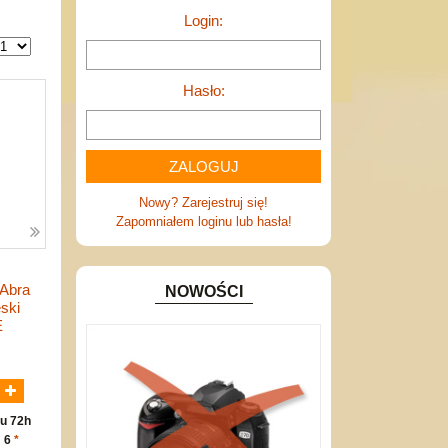
Login:
Hasło:
Nowy? Zarejestruj się!
Zapomniałem loginu lub hasła!
 Abra
NOWOŚCI
ski
E
N
u 72h
: 6
*