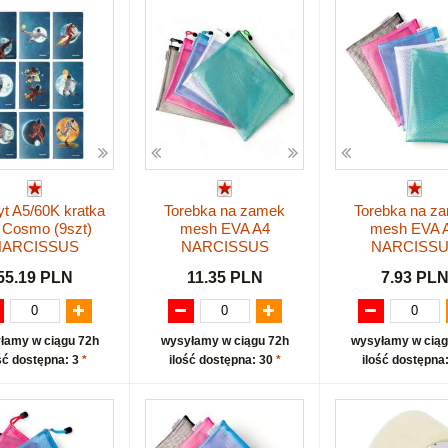
t A5/60K kratka
Torebka na zamek
Torebka na z
 Cosmo (9szt)
mesh EVA A4
mesh EVA 
NARCISSUS
NARCISSUS
NARCISS
55.19 PLN
11.35 PLN
7.93 PL
łamy w ciągu 72h
wysyłamy w ciągu 72h
wysyłamy w ciąg
ść dostępna: 3
*
ilość dostępna: 30
*
ilość dostępna