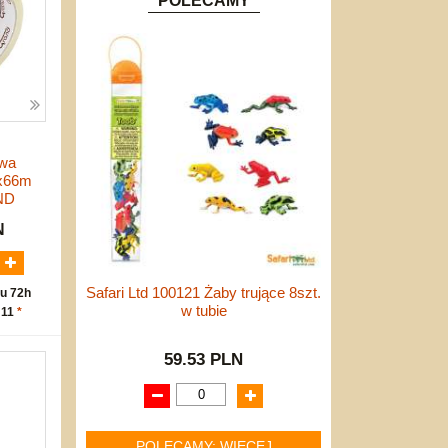
POLECAMY
wa
8x66m
ND
N
Safari Ltd 100121 Żaby trujące 8szt.
u 72h
w tubie
 11
*
59.53 PLN
POLECAMY: WIĘCEJ