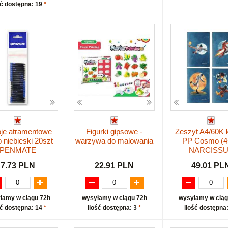
ść dostępna: 19
*
je atramentowe
Figurki gipsowe -
Zeszyt A4/60K 
o niebieski 20szt
warzywa do malowania
PP Cosmo (4
PENMATE
NARCISS
7.73 PLN
22.91 PLN
49.01 PL
łamy w ciągu 72h
wysyłamy w ciągu 72h
wysyłamy w ciąg
ść dostępna: 14
*
ilość dostępna: 3
*
ilość dostępna