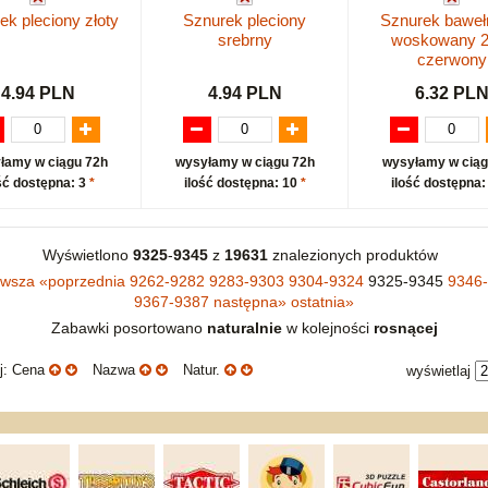
ek pleciony złoty
Sznurek pleciony
Sznurek baweł
srebrny
woskowany 
czerwony
4.94 PLN
4.94 PLN
6.32 PL
łamy w ciągu 72h
wysyłamy w ciągu 72h
wysyłamy w ciąg
ść dostępna: 3
*
ilość dostępna: 10
*
ilość dostępna:
Wyświetlono
9325
-
9345
z
19631
znalezionych produktów
rwsza
«
poprzednia
9262-9282
9283-9303
9304-9324
9325-9345
9346
9367-9387
następna
»
ostatnia
»
Zabawki posortowano
naturalnie
w kolejności
rosnącej
uj: Cena
Nazwa
Natur.
wyświetlaj