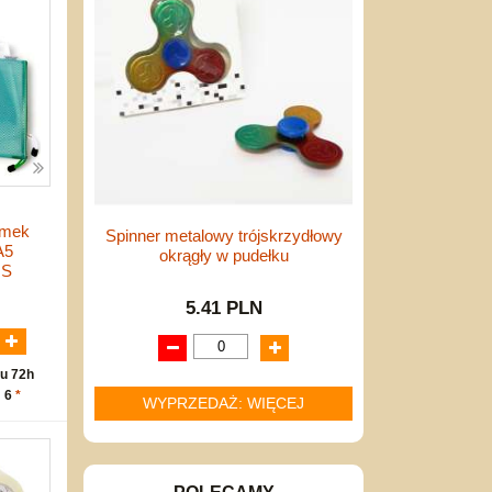
amek
Spinner metalowy trójskrzydłowy
A5
okrągły w pudełku
US
N
5.41 PLN
u 72h
: 6
*
WYPRZEDAŻ: WIĘCEJ