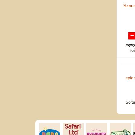
Sznur
wysy
ilo
«
pie
Sort