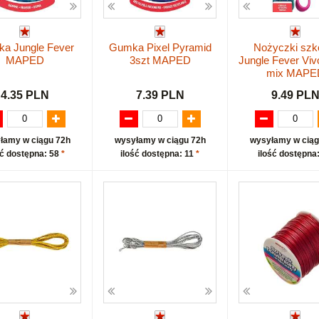
a Jungle Fever
Gumka Pixel Pyramid
Nożyczki szk
MAPED
3szt MAPED
Jungle Fever Vi
mix MAPE
4.35 PLN
7.39 PLN
9.49 PL
łamy w ciągu 72h
wysyłamy w ciągu 72h
wysyłamy w ciąg
ść dostępna: 58
*
ilość dostępna: 11
*
ilość dostępna