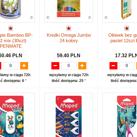
opis Bamboo BP-
Kredki Omega Jumbo
Ołówek bez g
2 mix (30szt)
24 kolory
pastel 12szt
PENMATE
60.46 PLN
59.40 PLN
17.32 PL
łamy w ciągu 72h
wysyłamy w ciągu 72h
wysyłamy w ciąg
ść dostępna: 6
*
ilość dostępna: 25
*
ilość dostępna