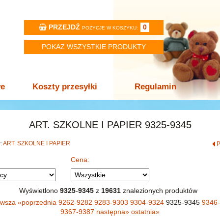
PRZEJDŹ
0
POZYCJE W KOSZYKU:
POKAZ WSZYSTKIE PRODUKTY
we
Koszty przesyłki
Regulamin
ART. SZKOLNE I PAPIER 9325-9345
w:
ART. SZKOLNE I PAPIER
Cena:
Wyświetlono
9325
-
9345
z
19631
znalezionych produktów
rwsza
«
poprzednia
9262-9282
9283-9303
9304-9324
9325-9345
9346
9367-9387
następna
»
ostatnia
»