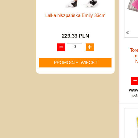
Lalka hiszpańska Emily 33cm
229.33 PLN
Tor
m
PROMOCJE: WIĘCEJ
wysy
ilo