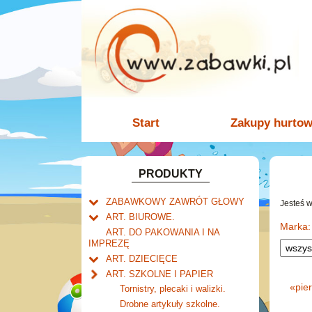
Start
Zakupy hurto
PRODUKTY
ZABAWKOWY ZAWRÓT GŁOWY
Jesteś 
Welly.
ART. BIUROWE.
motory.
Marka:
Mały naukowiec.
Kalendarze.
ART. DO PAKOWANIA I NA
samochody.
Biurkowe
IMPREZĘ
Zabawki dla chłopców.
Dziurkacze i zszywacze.
cybertransformacja
Książkowe
ART. DZIECIĘCE
Akcesoria dla lalek.
Klipy i spinacze.
Artykuły drogeryjne.
Wieloletnie
ART. SZKOLNE I PAPIER
Korektory.
Produkty dla mamy i
Ścienne
«
pie
Tornistry, plecaki i walizki.
Skoroszyty, teczki i segregatory.
niemowlaka.
Zdzieraki
Drobne artykuły szkolne.