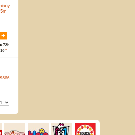
niany
25m
N
u 72h
 10
*
-9366