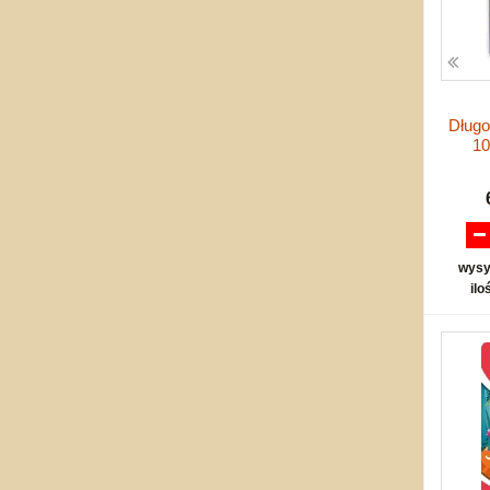
Dług
10
wysy
ilo