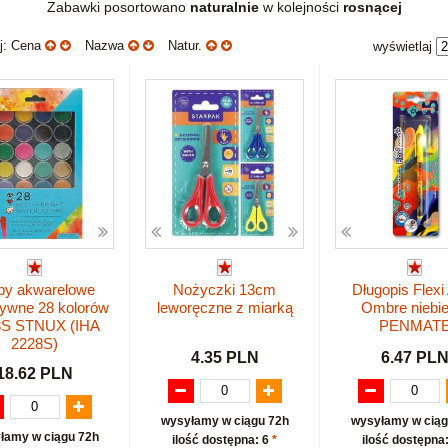
Zabawki posortowano
naturalnie
w kolejności
rosnącej
uj: Cena
Nazwa
Natur.
wyświetlaj
by akwarelowe
Nożyczki 13cm
Długopis Flexi
sywne 28 kolorów
leworęczne z miarką
Ombre niebie
8S STNUX (IHA
PENMAT
2228S)
4.35 PLN
6.47 PL
18.62 PLN
wysyłamy w ciągu 72h
wysyłamy w ciąg
łamy w ciągu 72h
ilość dostępna: 6
*
ilość dostępna