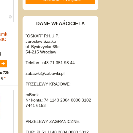
DANE WŁAŚCICIELA
umki
"OSKAR" P.H.U.P.
 BIC
Jarosław Szatko
ul. Bystrzycka 69c
54-215 Wrocław
N
Telefon: +48 71 351 98 44
u 72h
zabawki@zabawki.pl
: 6
*
PRZELEWY KRAJOWE:
mBank
Nr konta: 74 1140 2004 0000 3102
7441 6153
PRZELEWY ZAGRANICZNE:
EUR: PL51 1140 2004 0000 3012