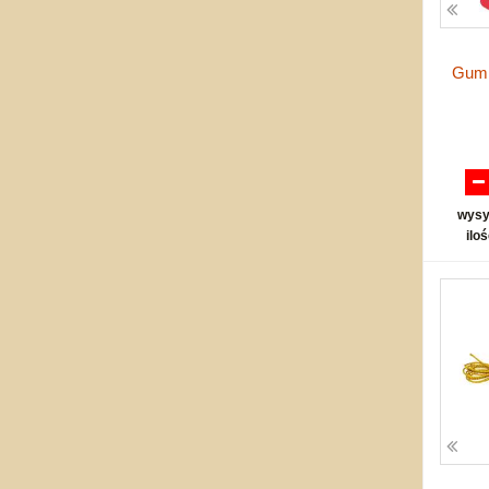
Gumk
wysy
ilo