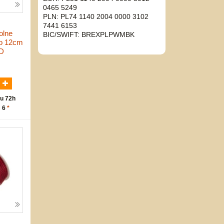
0465 5249
PLN: PL74 1140 2004 0000 3102
7441 6153
olne
BIC/SWIFT: BREXPLPWMBK
vo 12cm
D
N
u 72h
: 6
*