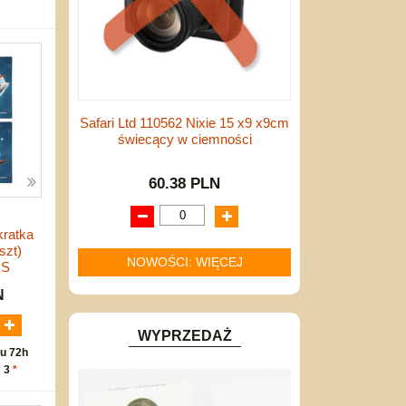
Safari Ltd 110562 Nixie 15 x9 x9cm
świecący w ciemności
60.38 PLN
kratka
szt)
NOWOŚCI: WIĘCEJ
US
N
WYPRZEDAŻ
u 72h
: 3
*