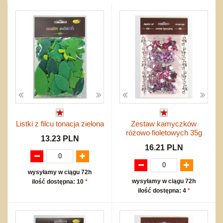
Przygodowe i podróżnicze
nożne
Torby, plecaki, portmonetki
inne
Inne
Do ciągnięcia lub do pchania
Edukacyjne i puzzle
Akcesoria sportowe
do siatkówki
Okolicznościowe i świąteczne
Karuzelki
Mebelki
do koszykówki
Nowości
Dźwiekowe
Maty do zabawy
Inne
Wyprzedaż
Bajkowe
Do rozkręcania
Promocje
Inne
Bąki
Pojazdy
Inne
Start
Zakupy hurtowe
Koszty przesyłki
Listki z filcu tonacja zielona
Zestaw kamyczków
Regulamin
różowo fioletowych 35g
Kontakt
13.23 PLN
16.21 PLN
Mapa produktów
wysyłamy w ciągu 72h
wysyłamy w ciągu 72h
ilość dostępna: 10
*
ilość dostępna: 4
*