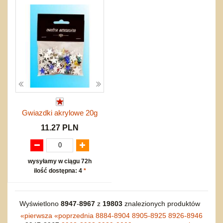
Gwiazdki akrylowe 20g
11.27 PLN
wysyłamy w ciągu 72h
ilość dostępna: 4
*
Wyświetlono
8947
-
8967
z
19803
znalezionych produktów
«
pierwsza
«
poprzednia
8884-8904
8905-8925
8926-8946