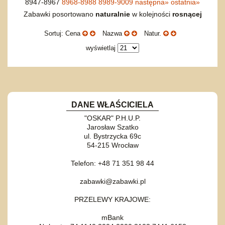
8947-8967
8968-8988
8989-9009
następna
»
ostatnia
»
Zabawki posortowano
naturalnie
w kolejności
rosnącej
Sortuj: Cena
Nazwa
Natur.
wyświetlaj
DANE WŁAŚCICIELA
"OSKAR" P.H.U.P.
Jarosław Szatko
ul. Bystrzycka 69c
54-215 Wrocław
Telefon: +48 71 351 98 44
zabawki@zabawki.pl
PRZELEWY KRAJOWE:
mBank