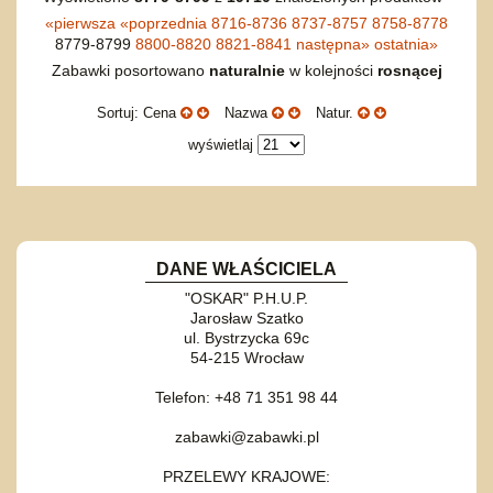
«
pierwsza
«
poprzednia
8716-8736
8737-8757
8758-8778
8779-8799
8800-8820
8821-8841
następna
»
ostatnia
»
Zabawki posortowano
naturalnie
w kolejności
rosnącej
Sortuj: Cena
Nazwa
Natur.
wyświetlaj
DANE WŁAŚCICIELA
"OSKAR" P.H.U.P.
Jarosław Szatko
ul. Bystrzycka 69c
54-215 Wrocław
Telefon: +48 71 351 98 44
zabawki@zabawki.pl
PRZELEWY KRAJOWE: