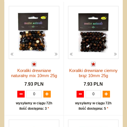
Przygodowe i podróżnicze
nożne
Torby, plecaki, portmonetki
inne
Inne
Do ciągnięcia lub do pchania
Edukacyjne i puzzle
Akcesoria sportowe
do siatkówki
Okolicznościowe i świąteczne
Karuzelki
Mebelki
do koszykówki
Nowości
Dźwiekowe
Maty do zabawy
Inne
Wyprzedaż
Bajkowe
Do rozkręcania
Promocje
Inne
Bąki
Pojazdy
Inne
Start
Zakupy hurtowe
Koszty przesyłki
Koraliki drewniane
Koraliki drewniane ciemny
Regulamin
naturalny mix 10mm 25g
brąz 10mm 25g
Kontakt
7.93 PLN
7.93 PLN
Mapa produktów
wysyłamy w ciągu 72h
wysyłamy w ciągu 72h
ilość dostępna: 3
*
ilość dostępna: 5
*