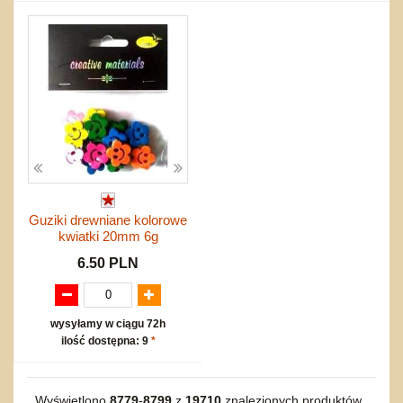
Guziki drewniane kolorowe
kwiatki 20mm 6g
6.50 PLN
wysyłamy w ciągu 72h
ilość dostępna: 9
*
Wyświetlono
8779
-
8799
z
19710
znalezionych produktów