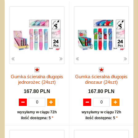
Przygodowe i podróżnicze
nożne
Torby, plecaki, portmonetki
inne
Inne
Do ciągnięcia lub do pchania
Edukacyjne i puzzle
Akcesoria sportowe
do siatkówki
Okolicznościowe i świąteczne
Karuzelki
Mebelki
do koszykówki
Nowości
Dźwiekowe
Maty do zabawy
Inne
Wyprzedaż
Bajkowe
Do rozkręcania
Promocje
Inne
Bąki
Pojazdy
Inne
Start
Zakupy hurtowe
Koszty przesyłki
Gumka ścieralna długopis
Gumka ścieralna długopis
Regulamin
jednorożec (24szt)
dinozaur (24szt)
Kontakt
167.80 PLN
167.80 PLN
Mapa produktów
wysyłamy w ciągu 72h
wysyłamy w ciągu 72h
ilość dostępna: 5
*
ilość dostępna: 5
*