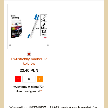
Dwustronny marker 12
kolorów
22.40 PLN
wysyłamy w ciągu 72h
ilość dostępna: 4
*
Wyświetlono
8632
-
8652
z
19747
znalezionych produktów