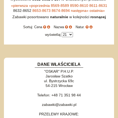
«
pierwsza
«
poprzednia
8569-8589
8590-8610
8611-8631
8632-8652
8653-8673
8674-8694
następna
»
ostatnia
»
Zabawki posortowano
naturalnie
w kolejności
rosnącej
Sortuj: Cena
Nazwa
Natur.
wyświetlaj
DANE WŁAŚCICIELA
"OSKAR" P.H.U.P.
Jarosław Szatko
ul. Bystrzycka 69c
54-215 Wrocław
Telefon: +48 71 351 98 44
zabawki@zabawki.pl
PRZELEWY KRAJOWE: