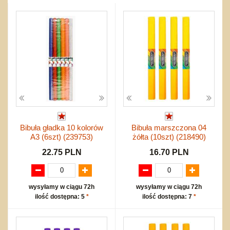
Przygodowe i podróżnicze
nożne
Torby, plecaki, portmonetki
inne
Inne
Do ciągnięcia lub do pchania
Edukacyjne i puzzle
Akcesoria sportowe
do siatkówki
Okolicznościowe i świąteczne
Karuzelki
Mebelki
do koszykówki
Nowości
Dźwiekowe
Maty do zabawy
Inne
Wyprzedaż
Bajkowe
Do rozkręcania
Promocje
Inne
Bąki
Pojazdy
Inne
Start
Zakupy hurtowe
Koszty przesyłki
Bibuła gładka 10 kolorów
Bibuła marszczona 04
Regulamin
A3 (6szt) (239753)
żółta (10szt) (218490)
Kontakt
22.75 PLN
16.70 PLN
Mapa produktów
wysyłamy w ciągu 72h
wysyłamy w ciągu 72h
ilość dostępna: 5
*
ilość dostępna: 7
*