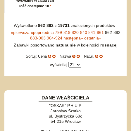
wysyłamy w ciągu 72h
ilość dostępna: 10
*
Wyświetlono
862
-
882
z
19731
znalezionych produktów
«
pierwsza
«
poprzednia
799-819
820-840
841-861
862-882
883-903
904-924
następna
»
ostatnia
»
Zabawki posortowano
naturalnie
w kolejności
rosnącej
Sortuj: Cena
Nazwa
Natur.
wyświetlaj
DANE WŁAŚCICIELA
"OSKAR" P.H.U.P.
Jarosław Szatko
ul. Bystrzycka 69c
54-215 Wrocław