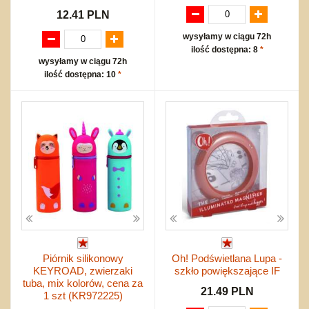
12.41 PLN
wysyłamy w ciągu 72h
ilość dostępna: 8
*
wysyłamy w ciągu 72h
ilość dostępna: 10
*
Piórnik silikonowy
Oh! Podświetlana Lupa -
KEYROAD, zwierzaki
szkło powiększające IF
tuba, mix kolorów, cena za
21.49 PLN
1 szt (KR972225)