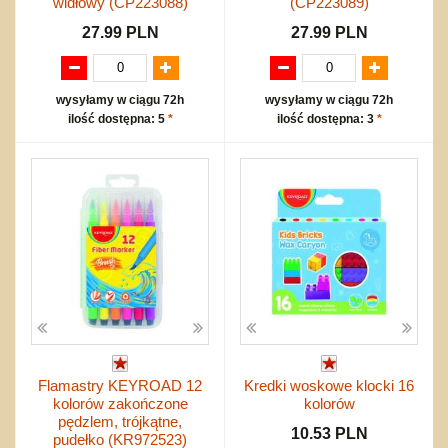
widłowy (CP223088)
(CP223089)
27.99 PLN
27.99 PLN
wysyłamy w ciągu 72h
wysyłamy w ciągu 72h
ilość dostępna: 5
*
ilość dostępna: 3
*
Flamastry KEYROAD 12
Kredki woskowe klocki 16
kolorów zakończone
kolorów
pędzlem, trójkątne,
10.53 PLN
pudełko (KR972523)