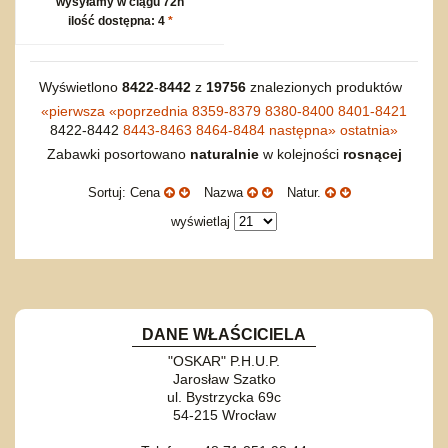
wysyłamy w ciągu 72h
ilość dostępna: 4
*
Wyświetlono
8422
-
8442
z
19756
znalezionych produktów
«
pierwsza
«
poprzednia
8359-8379
8380-8400
8401-8421
8422-8442
8443-8463
8464-8484
następna
»
ostatnia
»
Zabawki posortowano
naturalnie
w kolejności
rosnącej
Sortuj: Cena
Nazwa
Natur.
wyświetlaj
DANE WŁAŚCICIELA
"OSKAR" P.H.U.P.
Jarosław Szatko
ul. Bystrzycka 69c
54-215 Wrocław