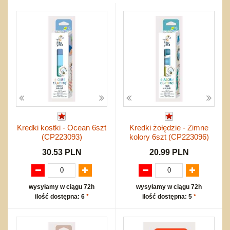
Przygodowe i podróżnicze
nożne
Torby, plecaki, portmonetki
inne
Inne
Do ciągnięcia lub do pchania
Edukacyjne i puzzle
Akcesoria sportowe
do siatkówki
Okolicznościowe i świąteczne
Karuzelki
Mebelki
do koszykówki
Nowości
Dźwiekowe
Maty do zabawy
Inne
Wyprzedaż
Bajkowe
Do rozkręcania
Promocje
Inne
Bąki
Pojazdy
Inne
Start
Zakupy hurtowe
Koszty przesyłki
Kredki kostki - Ocean 6szt
Kredki żołędzie - Zimne
Regulamin
(CP223093)
kolory 6szt (CP223096)
Kontakt
30.53 PLN
20.99 PLN
Mapa produktów
wysyłamy w ciągu 72h
wysyłamy w ciągu 72h
ilość dostępna: 6
*
ilość dostępna: 5
*