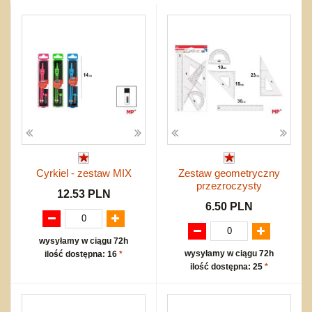
Przygodowe i podróżnicze
nożne
Torby, plecaki, portmonetki
inne
Inne
Do ciągnięcia lub do pchania
Edukacyjne i puzzle
Akcesoria sportowe
do siatkówki
Okolicznościowe i świąteczne
Karuzelki
Mebelki
do koszykówki
Nowości
Dźwiekowe
Maty do zabawy
Inne
Wyprzedaż
Bajkowe
Do rozkręcania
Promocje
Inne
Bąki
Pojazdy
Inne
Start
Zakupy hurtowe
Koszty przesyłki
Cyrkiel - zestaw MIX
Zestaw geometryczny
Regulamin
przezroczysty
Kontakt
12.53 PLN
6.50 PLN
Mapa produktów
wysyłamy w ciągu 72h
wysyłamy w ciągu 72h
ilość dostępna: 16
*
ilość dostępna: 25
*