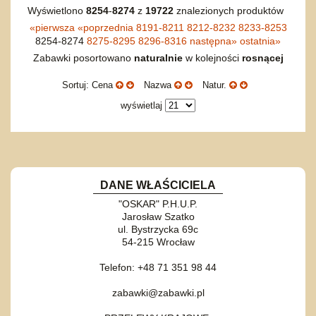
Wyświetlono
8254
-
8274
z
19722
znalezionych produktów
«
pierwsza
«
poprzednia
8191-8211
8212-8232
8233-8253
8254-8274
8275-8295
8296-8316
następna
»
ostatnia
»
Zabawki posortowano
naturalnie
w kolejności
rosnącej
Sortuj: Cena
Nazwa
Natur.
wyświetlaj
DANE WŁAŚCICIELA
"OSKAR" P.H.U.P.
Jarosław Szatko
ul. Bystrzycka 69c
54-215 Wrocław
Telefon: +48 71 351 98 44
zabawki@zabawki.pl