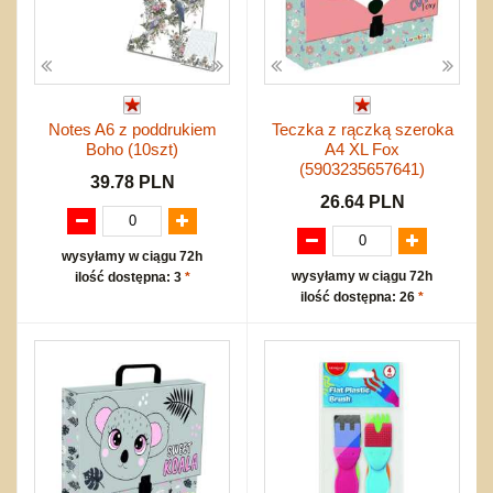
Notes A6 z poddrukiem
Teczka z rączką szeroka
Boho (10szt)
A4 XL Fox
(5903235657641)
39.78 PLN
26.64 PLN
wysyłamy w ciągu 72h
wysyłamy w ciągu 72h
ilość dostępna: 3
*
ilość dostępna: 26
*