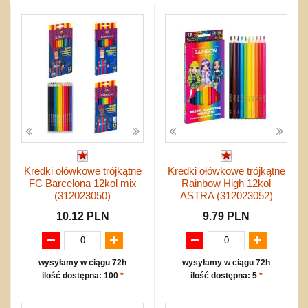
Przygodowe i podróżnicze
nożne
Torby, plecaki, portmonetki
inne
Inne
Do ciągnięcia lub do pchania
Edukacyjne i puzzle
Akcesoria sportowe
do siatkówki
Okolicznościowe i świąteczne
Karuzelki
Mebelki
do koszykówki
Nowości
Dźwiekowe
Maty do zabawy
Inne
Wyprzedaż
Bajkowe
Do rozkręcania
Promocje
Inne
Bąki
Pojazdy
Inne
Start
Zakupy hurtowe
Koszty przesyłki
Kredki ołówkowe trójkątne
Kredki ołówkowe trójkątne
Regulamin
FC Barcelona 12kol mix
Rainbow High 12kol
Kontakt
(312023050)
ASTRA (312023052)
Mapa produktów
10.12 PLN
9.79 PLN
wysyłamy w ciągu 72h
wysyłamy w ciągu 72h
ilość dostępna: 100
*
ilość dostępna: 5
*