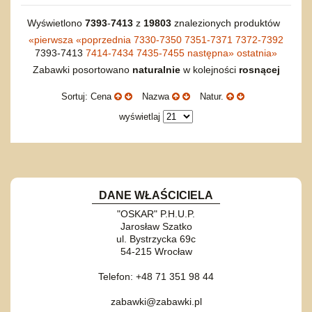
Wyświetlono
7393
-
7413
z
19803
znalezionych produktów
«
pierwsza
«
poprzednia
7330-7350
7351-7371
7372-7392
7393-7413
7414-7434
7435-7455
następna
»
ostatnia
»
Zabawki posortowano
naturalnie
w kolejności
rosnącej
Sortuj: Cena
Nazwa
Natur.
wyświetlaj
DANE WŁAŚCICIELA
"OSKAR" P.H.U.P.
Jarosław Szatko
ul. Bystrzycka 69c
54-215 Wrocław
Telefon: +48 71 351 98 44
zabawki@zabawki.pl