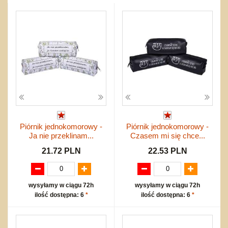
Przygodowe i podróżnicze
nożne
Torby, plecaki, portmonetki
inne
Inne
Do ciągnięcia lub do pchania
Edukacyjne i puzzle
Akcesoria sportowe
do siatkówki
Okolicznościowe i świąteczne
Karuzelki
Mebelki
do koszykówki
Nowości
Dźwiekowe
Maty do zabawy
Inne
Wyprzedaż
Bajkowe
Do rozkręcania
Promocje
Inne
Bąki
Pojazdy
Inne
Start
Zakupy hurtowe
Koszty przesyłki
Piórnik jednokomorowy -
Piórnik jednokomorowy -
Regulamin
Ja nie przeklinam...
Czasem mi się chce...
Kontakt
21.72 PLN
22.53 PLN
Mapa produktów
wysyłamy w ciągu 72h
wysyłamy w ciągu 72h
ilość dostępna: 6
*
ilość dostępna: 6
*