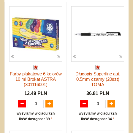
Przygodowe i podróżnicze
nożne
Torby, plecaki, portmonetki
inne
Inne
Do ciągnięcia lub do pchania
Edukacyjne i puzzle
Akcesoria sportowe
do siatkówki
Okolicznościowe i świąteczne
Karuzelki
Mebelki
do koszykówki
Nowości
Dźwiekowe
Maty do zabawy
Inne
Wyprzedaż
Bajkowe
Do rozkręcania
Promocje
Inne
Bąki
Pojazdy
Inne
Start
Zakupy hurtowe
Koszty przesyłki
Farby plakatowe 6 kolorów
Długopis Superfine aut.
Regulamin
10 ml Brokat ASTRA
0,5mm czarny (20szt)
Kontakt
(301116001)
TOMA
Mapa produktów
12.49 PLN
36.81 PLN
wysyłamy w ciągu 72h
wysyłamy w ciągu 72h
ilość dostępna: 39
*
ilość dostępna: 34
*