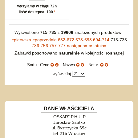
wysyłamy w ciągu 72h
ilość dostępna: 100
*
Wyświetlono
715
-
735
z
19606
znalezionych produktów
«
pierwsza
«
poprzednia
652-672
673-693
694-714
715-735
736-756
757-777
następna
»
ostatnia
»
Zabawki posortowano
naturalnie
w kolejności
rosnącej
Sortuj: Cena
Nazwa
Natur.
wyświetlaj
DANE WŁAŚCICIELA
"OSKAR" P.H.U.P.
Jarosław Szatko
ul. Bystrzycka 69c
54-215 Wrocław