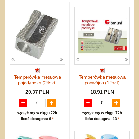
Przygodowe i podróżnicze
nożne
Torby, plecaki, portmonetki
inne
Inne
Do ciągnięcia lub do pchania
Edukacyjne i puzzle
Akcesoria sportowe
do siatkówki
Okolicznościowe i świąteczne
Karuzelki
Mebelki
do koszykówki
Nowości
Dźwiekowe
Maty do zabawy
Inne
Wyprzedaż
Bajkowe
Do rozkręcania
Promocje
Inne
Bąki
Pojazdy
Inne
Start
Zakupy hurtowe
Koszty przesyłki
Temperówka metalowa
Temperówka metalowa
Regulamin
pojedyncza (24szt)
podwójna (12szt)
Kontakt
20.37 PLN
18.91 PLN
Mapa produktów
wysyłamy w ciągu 72h
wysyłamy w ciągu 72h
ilość dostępna: 6
*
ilość dostępna: 13
*