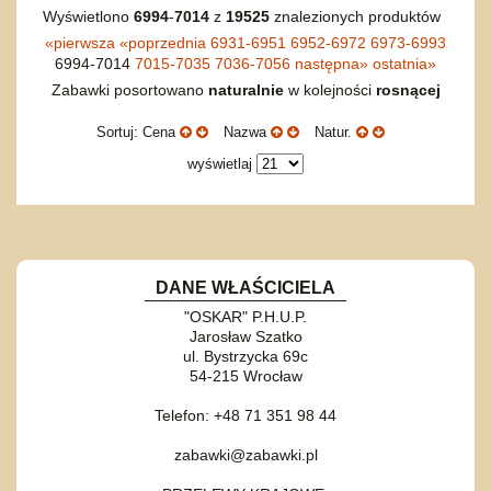
Wyświetlono
6994
-
7014
z
19525
znalezionych produktów
«
pierwsza
«
poprzednia
6931-6951
6952-6972
6973-6993
6994-7014
7015-7035
7036-7056
następna
»
ostatnia
»
Zabawki posortowano
naturalnie
w kolejności
rosnącej
Sortuj: Cena
Nazwa
Natur.
wyświetlaj
DANE WŁAŚCICIELA
"OSKAR" P.H.U.P.
Jarosław Szatko
ul. Bystrzycka 69c
54-215 Wrocław
Telefon: +48 71 351 98 44
zabawki@zabawki.pl