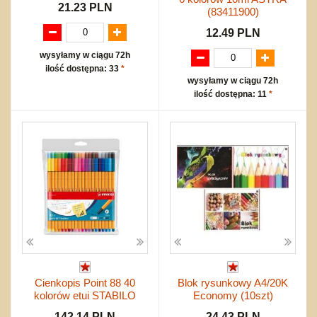
21.23 PLN
(83411900)
12.49 PLN
wysyłamy w ciągu 72h
ilość dostępna: 33
*
wysyłamy w ciągu 72h
ilość dostępna: 11
*
Cienkopis Point 88 40
Blok rysunkowy A4/20K
kolorów etui STABILO
Economy (10szt)
142.14 PLN
24.43 PLN