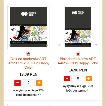
Przygodowe i podróżnicze
nożne
Torby, plecaki, portmonetki
inne
Inne
Do ciągnięcia lub do pchania
Edukacyjne i puzzle
Akcesoria sportowe
do siatkówki
Okolicznościowe i świąteczne
Karuzelki
Mebelki
do koszykówki
Nowości
Dźwiekowe
Maty do zabawy
Inne
Wyprzedaż
Bajkowe
Do rozkręcania
Promocje
Inne
Bąki
Pojazdy
Inne
Start
Zakupy hurtowe
Koszty przesyłki
Blok do markerów ART
Blok do markerów ART
Regulamin
20x20 cm 25K 100g Happy
A4/25K 100g Happy Color
Kontakt
Color
16.90 PLN
Mapa produktów
13.09 PLN
wysyłamy w ciągu 72h
wysyłamy w ciągu 72h
ilość dostępna: 4
*
ilość dostępna: 7
*