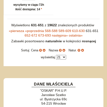
wysyłamy w ciągu 72h
ilość dostępna: 14
*
Wyświetlono
631
-
651
z
19622
znalezionych produktów
«
pierwsza
«
poprzednia
568-588
589-609
610-630
631-651
652-672
673-693
następna
»
ostatnia
»
Zabawki posortowano
naturalnie
w kolejności
rosnącej
Sortuj: Cena
Nazwa
Natur.
wyświetlaj
DANE WŁAŚCICIELA
"OSKAR" P.H.U.P.
Jarosław Szatko
ul. Bystrzycka 69c
54-215 Wrocław