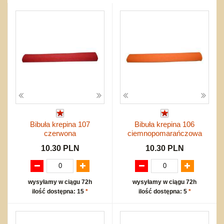
Przygodowe i podróżnicze
nożne
Torby, plecaki, portmonetki
inne
Inne
Do ciągnięcia lub do pchania
Edukacyjne i puzzle
Akcesoria sportowe
do siatkówki
Okolicznościowe i świąteczne
Karuzelki
Mebelki
do koszykówki
Nowości
Dźwiekowe
Maty do zabawy
Inne
Wyprzedaż
Bajkowe
Do rozkręcania
Promocje
Inne
Bąki
Pojazdy
Inne
Start
Zakupy hurtowe
Koszty przesyłki
Bibuła krepina 107
Bibuła krepina 106
Regulamin
czerwona
ciemnopomarańczowa
Kontakt
10.30 PLN
10.30 PLN
Mapa produktów
wysyłamy w ciągu 72h
wysyłamy w ciągu 72h
ilość dostępna: 15
*
ilość dostępna: 5
*