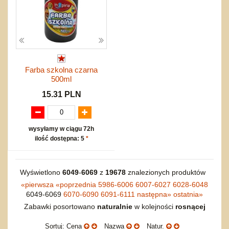
Farba szkolna czarna
500ml
15.31 PLN
wysyłamy w ciągu 72h
ilość dostępna: 5
*
Wyświetlono
6049
-
6069
z
19678
znalezionych produktów
«
pierwsza
«
poprzednia
5986-6006
6007-6027
6028-6048
6049-6069
6070-6090
6091-6111
następna
»
ostatnia
»
Zabawki posortowano
naturalnie
w kolejności
rosnącej
Sortuj: Cena
Nazwa
Natur.